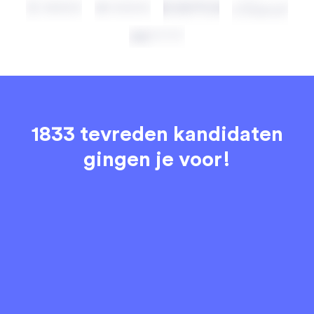
1833 tevreden kandidaten
gingen je voor!