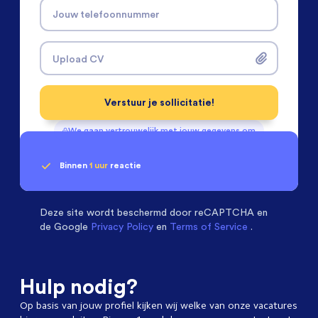
Jouw telefoonnummer
Upload CV
Verstuur je sollicitatie!
We gaan vertrouwelijk met jouw gegevens om
Binnen
1 uur
reactie
Geen klik? Wij vinden de
passende baan
Software & Electrical Engineers
beoordelen ons
met een
9.3
Deze site wordt beschermd door
reCAPTCHA en
de Google
Privacy Policy
en
Terms of Service
.
Hulp nodig?
Op basis van jouw profiel kijken wij welke van onze vacatures