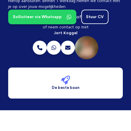
hierop aansluiten. Binnen 1 werkdag nemen we contact met
je op over jouw mogelijkheden.
of
Solliciteer via Whatsapp
Stuur CV
of neem contact op met
Jort Koggel
De beste baan
De beste voorwaarden
Alleen vaste banen