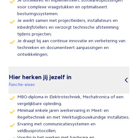
Je ontwikkelt en implementeert softwareoplossingen
voor complexe vraagstukken en optimaliseert
besturingssystemen;
Je werkt samen met projectleiders, installateurs en
inbedrijfstellers en verzorgt technische afstemming
tijdens projecten;
Je draagt bij aan continue innovatie en verbetering van
technieken en documenteert aanpassingen en
ontwikkelingen;
Hier herken jij jezelf in
Functie-eisen
MBO-diploma in Elektrotechniek, Mechatronica of een
vergelijkbare opleiding;
Minimaal enkele jaren werkervaring in Meet- en
Regeltechniek en met Werktuigbouwkundige Installaties;
Ervaring met communicatiesystemen en
veldbusprotocollen;
Vaardig in het werken met hardware en