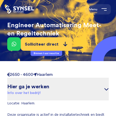
Menu
Engineer Automatisering Meet-
en Regeltechniek
Solliciteer direct
Binnen 1 uur reactie
2650 - 4600
Haarlem
Hier ga je werken
Info over het bedrijf
Locatie: Haarlem.
Deze organisatie is actief in de installatietechniek en biedt