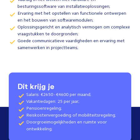
besturingssoftware van installatieoplossingen;
Ervaring met het opstellen van functionele ontwerpen
en het bouwen van softwaremodulen;
Oplossingsgericht en analytisch vermogen om complexe
vraagstukken te doorgronden;
Goede communicatieve vaardigheden en ervaring met
samenwerken in projectteams;
Dit krijg je
Salaris: €2650 - €4600 per maand;
Vakantiedagen: 25 per jaar;
Pensioenregeling;
Reiskostenvergoeding of mobiliteitsregeling;
Doorgroeimogelijkheden en ruimte voor
ontwikkeling;