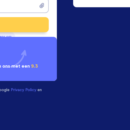
vens om
 ons met een
9.3
oogle
Privacy Policy
en