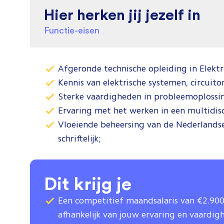
Hier herken jij jezelf in
Functie-eisen
Afgeronde technische opleiding in Elektr
Kennis van elektrische systemen, circui
Sterke vaardigheden in probleemoplossin
Ervaring met het werken in een multidis
Vloeiende beheersing van de Nederlandse 
schriftelijk;
Dit krijg je
Een competitief maandsalaris van €2.900
afhankelijk van jouw ervaring en vaardig