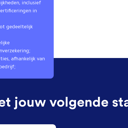
jkheden, inclusief
rtificeringen in
ot gedeeltelijk
lijke
nverzekering;
ies, afhankelijk van
edrijf;
et jouw volgende st