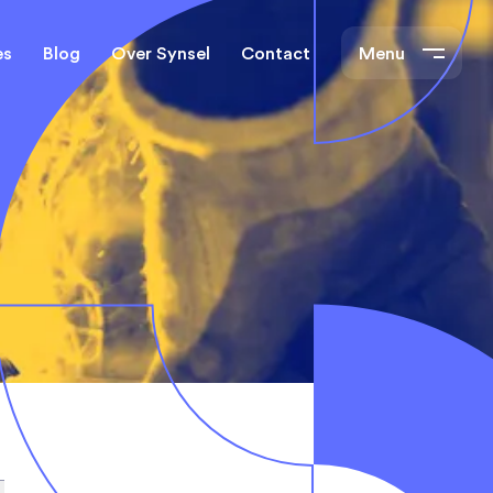
es
Blog
Over Synsel
Contact
Menu
cal Engineers
Mechanical Engineers
s Technische
Monteurs Technische
Dienst
tietechniek
rs
e