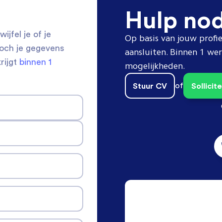
Hulp no
ijfel je of je
Op basis van jouw profie
toch je gegevens
aansluiten. Binnen 1 w
krijgt
binnen 1
mogelijkheden.
Stuur CV
of
Sollici