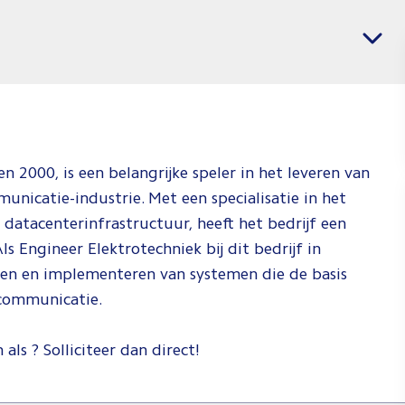
banen
Vacatures per regio
voor
Softwar
&
Electric
Enginee
en 2000, is een belangrijke speler in het leveren van
Jij weet wat j
unicatie-industrie. Met een specialisatie in het
wil en wij
atacenterinfrastructuur, heeft het bedrijf een
weten waar j
ls Engineer Elektrotechniek bij dit bedrijf in
dat kan doen.
pen en implementeren van systemen die de basis
Check de vid
 communicatie.
om te zien h
wij dat doen!
als ? Solliciteer dan direct!
Spee
af