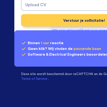
Upload CV
Verstuur je sollicitatie!
We gaan vertrouwelijk met jouw gege
Binnen
1 uur
reactie
Geen klik? Wij vinden de
passende baan
Software & Electrical Engineers
beoordelen
Deze site wordt beschermd door
reCAPTCHA en de G
Terms of Service
.