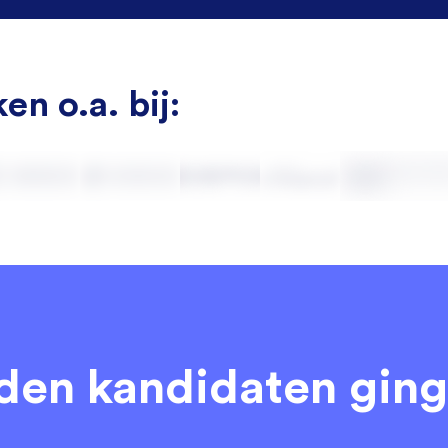
en o.a. bij:
eden kandidaten
ging