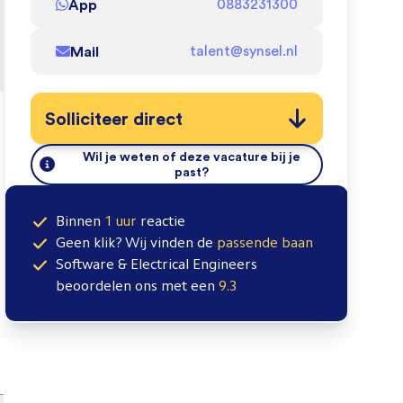
App
0883231300
Mail
talent@synsel.nl
Solliciteer direct
Wil je weten of deze vacature bij je
past?
Binnen
1 uur
reactie
Geen klik? Wij vinden de
passende baan
Software & Electrical Engineers
beoordelen ons met een
9.3