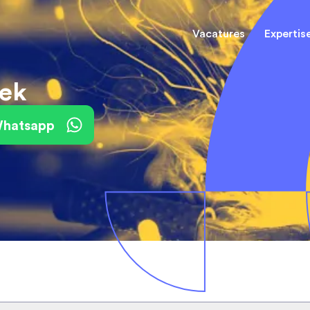
Vacatures
Expertis
iek
Mechani
(Field) Service Engineers
(Field) Service Engineers
 Whatsapp
Software & Electrical
Software & Electrical
Monteur
Engineers
Engineers
Dienst
Installa
Monteurs binnendienst
Monteurs binnendienst
Operato
Technisch-Commercieel
De best