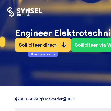
Engineer Elektrotechn
Solliciteer direct
Solliciteer via
Binnen 1 uur reactie
2900 - 4830
Coevorden
HBO