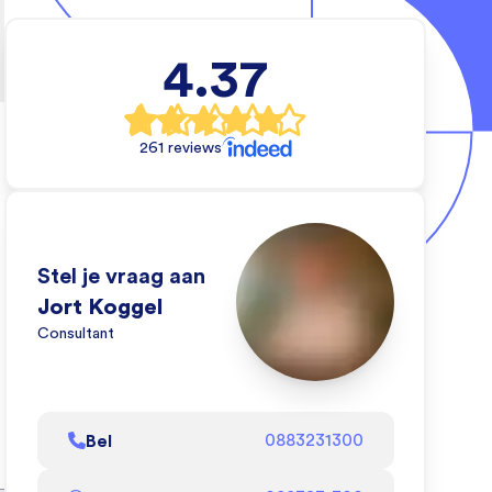
4.37
e
al
261 reviews
rs
e
Stel je vraag aan
e
Jort Koggel
Consultant
eo
oe
Bel
0883231300
l