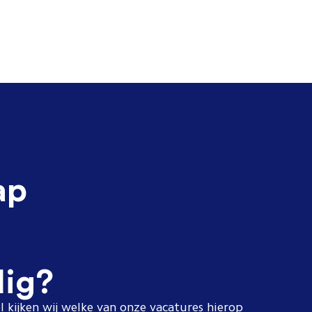
ap
dig?
l kijken wij welke van onze vacatures hierop