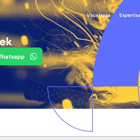
Vacatures
Expertis
iek
Mechani
(Field) Service Engineers
(Field) Service Engineers
 Whatsapp
Software & Electrical
Software & Electrical
Monteur
Engineers
Engineers
Dienst
Installa
Monteurs binnendienst
Monteurs binnendienst
Operato
Technisch-Commercieel
De best