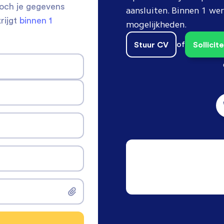
toch je gegevens
aansluiten. Binnen 1 w
krijgt
binnen 1
mogelijkheden.
Stuur CV
of
Sollici