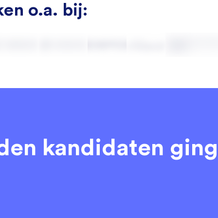
en o.a. bij:
eden kandidaten
ging