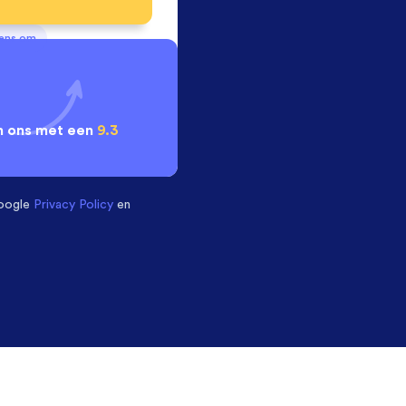
vens om
 ons met een
9.3
oogle
Privacy Policy
en