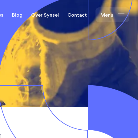
es
Blog
Over Synsel
Contact
Menu
cal Engineers
Mechanical Engineers
s Technische
Monteurs Technische
Dienst
tietechniek
rs
e