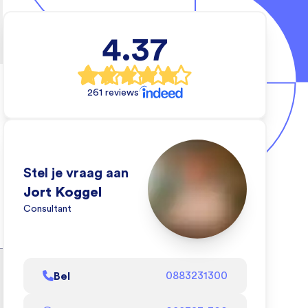
4.37
e
al
261 reviews
rs
e
Stel je vraag aan
e
Jort Koggel
Consultant
eo
oe
Bel
0883231300
l