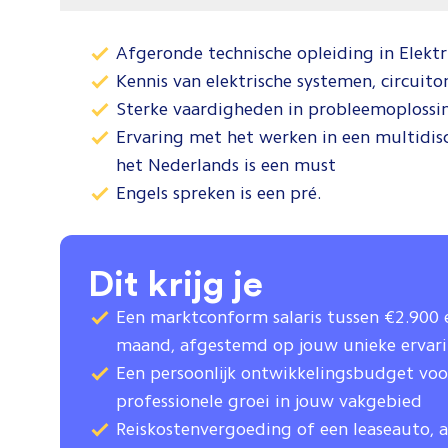
Afgeronde technische opleiding in Elektr
Kennis van elektrische systemen, circui
Sterke vaardigheden in probleemoplossin
Ervaring met het werken in een multidis
het Nederlands is een must
Engels spreken is een pré.
Dit krijg je
Een marktconform salaris tussen €2.900 
maand, afgestemd op jouw unieke ervarin
Een persoonlijk ontwikkelingsbudget voo
professionele groei in jouw vakgebied
Reiskostenvergoeding of een leaseauto, a