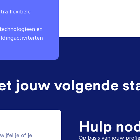
ra flexibele
technologieën en
ldingactiviteiten
et jouw volgende st
Hulp no
ijfel je of je
Op basis van jouw profie