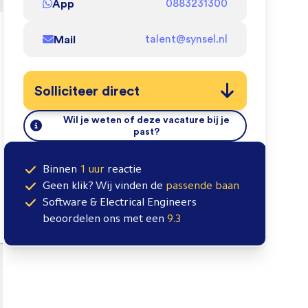
App
0883231300
Mail
talent@synsel.nl
Solliciteer direct
Wil je weten of deze vacature bij je
past?
Binnen
1 uur
reactie
Geen klik? Wij vinden de
passende baan
Software & Electrical Engineers
beoordelen ons met een
9.3