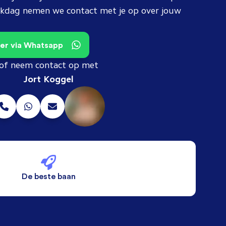
erkdag nemen we contact met je op over jouw
teer via Whatsapp
of neem contact op met
Jort Koggel
De beste baan
De beste voorwaarden
Alleen vaste banen