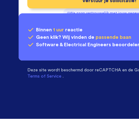
Verstuur je sollicitatie!
We gaan vertrouwelijk met jouw gege
Binnen
1 uur
reactie
Geen klik? Wij vinden de
passende baan
Software & Electrical Engineers
beoordelen
Deze site wordt beschermd door
reCAPTCHA en de G
Terms of Service
.