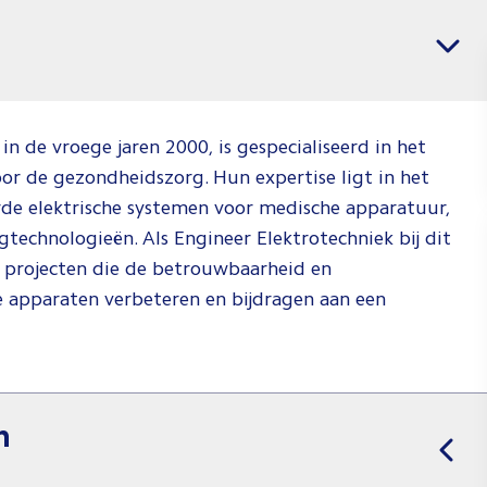
banen
Vacatures per regio
voor
Softwar
&
Electric
n de vroege jaren 2000, is gespecialiseerd in het
oor de gezondheidszorg. Hun expertise ligt in het
Enginee
de elektrische systemen voor medische apparatuur,
Jij weet wat j
technologieën. Als Engineer Elektrotechniek bij dit
wil en wij
 in projecten die de betrouwbaarheid en
weten waar j
e apparaten verbeteren en bijdragen aan een
dat kan doen.
Check de vid
om te zien h
wij dat doen!
n
Spee
af