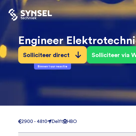
Engineer Elektrotechn
Solliciteer direct
Solliciteer via
Binnen 1 uur reactie
2900 - 4810
Delft
HBO