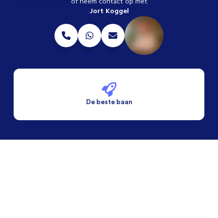
of neem contact op met
Jort Koggel
De beste baan
De beste voorwaarden
Alleen vaste banen