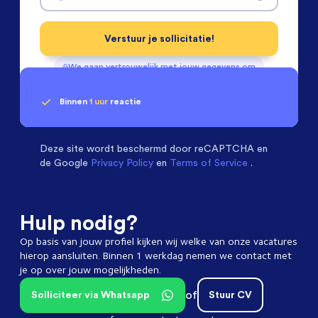
Verstuur je sollicitatie!
We gaan vertrouwelijk met jouw gegevens om
Binnen
1 uur
reactie
Geen klik? Wij vinden de
passende baan
Software & Electrical Engineers
beoordelen ons
met een
9.3
Deze site wordt beschermd door
reCAPTCHA en
de Google
Privacy Policy
en
Terms of Service
.
Hulp nodig?
Op basis van jouw profiel kijken wij welke van onze vacatures
hierop aansluiten. Binnen 1 werkdag nemen we contact met
je op over jouw mogelijkheden.
of
Solliciteer via Whatsapp
Stuur CV