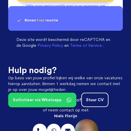
We gaan vertrouwelijk met jouw gegevens om
Binnen
1 uur
reactie
Geen klik? Wij vinden de
Projectleiders
beoordelen ons met een
passende baan
9.3
Deze site wordt beschermd door
reCAPTCHA en
de Google
Privacy Policy
en
Terms of Service
.
Hulp nodig?
Op basis van jouw profiel kijken wij welke van onze vacatures
hierop aansluiten. Binnen 1 werkdag nemen we contact met
je op over jouw mogelijkheden.
of
Solliciteer via Whatsapp
Stuur CV
of neem contact op met
Niels Florijn