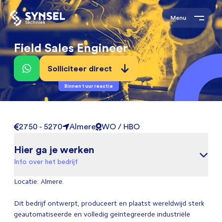
Menu
Field Sales Engineer
Solliciteer direct
Binnen 1 uur reactie
2750 - 5270
Almere
WO / HBO
Hier ga je werken
Info over het bedrijf
Locatie: Almere.
Dit bedrijf ontwerpt, produceert en plaatst wereldwijd sterk
geautomatiseerde en volledig geïntegreerde industriële