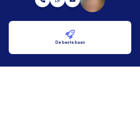
De beste baan
De beste voorwaarden
Alleen vaste banen