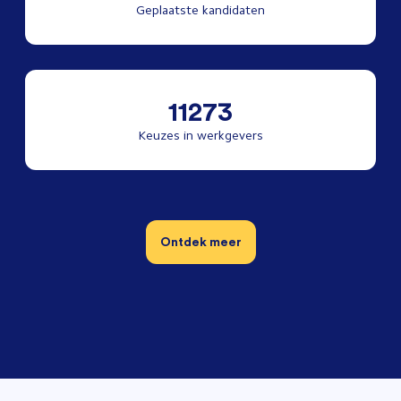
Geplaatste kandidaten
11273
Keuzes in werkgevers
Ontdek meer