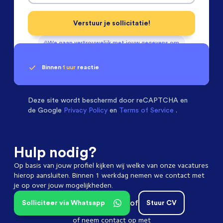
Verstuur je sollicitatie!
We gaan vertrouwelijk met jouw gegevens om
Binnen
1 uur
reactie
Geen klik? Wij vinden de
Projectleiders
beoordelen ons met een
passende baan
9.3
Deze site wordt beschermd door
reCAPTCHA en
de Google
Privacy Policy
en
Terms of Service
.
Hulp nodig?
Op basis van jouw profiel kijken wij welke van onze vacatures
hierop aansluiten. Binnen 1 werkdag nemen we contact met
je op over jouw mogelijkheden.
of
Solliciteer via Whatsapp
Stuur CV
of neem contact op met