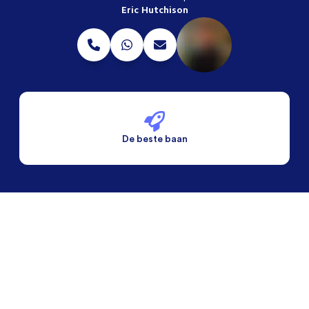
Eric Hutchison
De beste baan
De beste voorwaarden
Alleen vaste banen