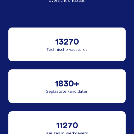
overzicht ontstaat.
13270
Technische vacatures
1830+
Geplaatste kandidaten
11270
Keuzes in werkgevers