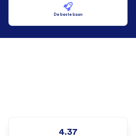
De beste baan
De beste voorwaarden
Alleen vaste banen
4.37