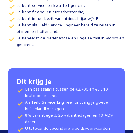
Je bent service- en kwaliteit gericht;
Je bent flexibel en stressbestendig;
Je bent in het bezit van minimaal rijbewijs B;
Je bent als Field Service Engineer bereid te reizen in
binnen- en buitenland;
Je beheerst de Nederlandse en Engelse taal in woord en
geschrift;
Dit krijg je
Een basissalaris tussen de €2.700 en €5.310
bruto per maand;
Als Field Service Engineer ontvang je goede
buitenlandtoeslagen;
8% vakantiegeld, 25 vakantiedagen en 13 ADV
dagen;
Uitstekende secundaire arbeidsvoorwaarden