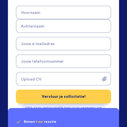
Voornaam
Achternaam
Jouw e-mailadres
Jouw telefoonnummer
Upload CV
Verstuur je sollicitatie!
We gaan vertrouwelijk met jouw gegevens om
Binnen
1 uur
reactie
Geen klik? Wij vinden de
passende baan