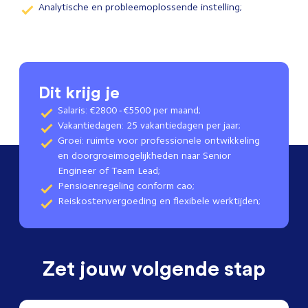
Analytische en probleemoplossende instelling;
Dit krijg je
Salaris: €2800 - €5500 per maand;
Vakantiedagen: 25 vakantiedagen per jaar;
Groei: ruimte voor professionele ontwikkeling
en doorgroeimogelijkheden naar Senior
Engineer of Team Lead;
Pensioenregeling conform cao;
Reiskostenvergoeding en flexibele werktijden;
Zet jouw volgende stap