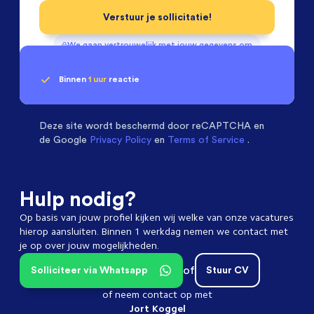
Verstuur je sollicitatie!
We gaan vertrouwelijk met jouw gegevens om
Binnen
1 uur
reactie
Geen klik? Wij vinden de
Mechanical Engineers
beoordelen ons met een
passende baan
9.3
Deze site wordt beschermd door
reCAPTCHA en
de Google
Privacy Policy
en
Terms of Service
.
Hulp nodig?
Op basis van jouw profiel kijken wij welke van onze vacatures
hierop aansluiten. Binnen 1 werkdag nemen we contact met
je op over jouw mogelijkheden.
of
Solliciteer via Whatsapp
Stuur CV
of neem contact op met
Jort Koggel