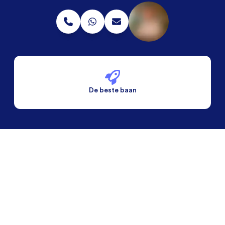
De beste baan
De beste voorwaarden
Alleen vaste banen