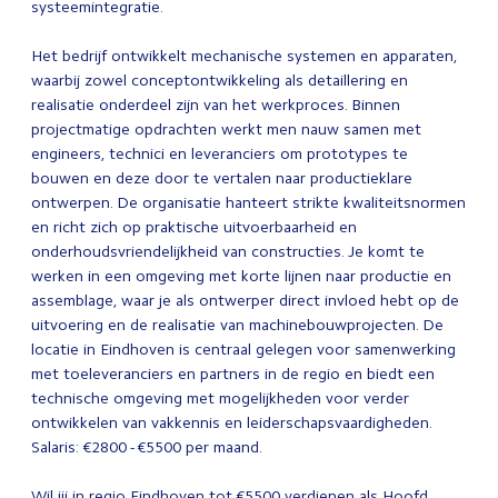
systeemintegratie.
Het bedrijf ontwikkelt mechanische systemen en apparaten,
waarbij zowel conceptontwikkeling als detaillering en
realisatie onderdeel zijn van het werkproces. Binnen
projectmatige opdrachten werkt men nauw samen met
engineers, technici en leveranciers om prototypes te
bouwen en deze door te vertalen naar productieklare
ontwerpen. De organisatie hanteert strikte kwaliteitsnormen
en richt zich op praktische uitvoerbaarheid en
onderhoudsvriendelijkheid van constructies. Je komt te
werken in een omgeving met korte lijnen naar productie en
assemblage, waar je als ontwerper direct invloed hebt op de
uitvoering en de realisatie van machinebouwprojecten. De
locatie in Eindhoven is centraal gelegen voor samenwerking
met toeleveranciers en partners in de regio en biedt een
technische omgeving met mogelijkheden voor verder
ontwikkelen van vakkennis en leiderschapsvaardigheden.
Salaris: €2800 - €5500 per maand.
Wil jij in regio Eindhoven tot €5500 verdienen als Hoofd