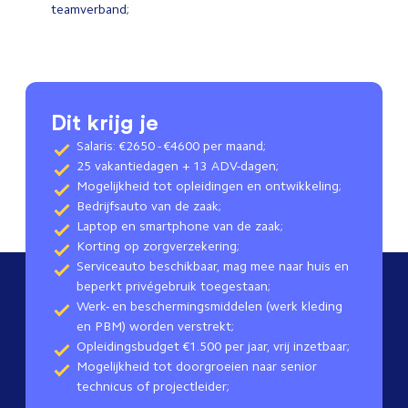
teamverband;
Dit krijg je
Salaris: €2650 - €4600 per maand;
25 vakantiedagen + 13 ADV-dagen;
Mogelijkheid tot opleidingen en ontwikkeling;
Bedrijfsauto van de zaak;
Laptop en smartphone van de zaak;
Korting op zorgverzekering;
Serviceauto beschikbaar, mag mee naar huis en
beperkt privégebruik toegestaan;
Werk- en beschermingsmiddelen (werk kleding
en PBM) worden verstrekt;
Opleidingsbudget €1.500 per jaar, vrij inzetbaar;
Mogelijkheid tot doorgroeien naar senior
technicus of projectleider;