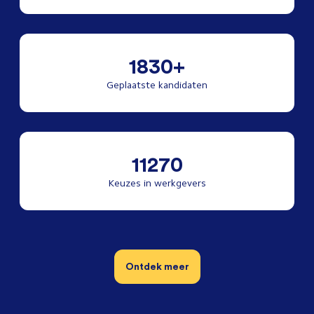
1830+
Geplaatste kandidaten
11270
Keuzes in werkgevers
Ontdek meer