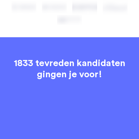
1833 tevreden kandidaten
gingen je voor!