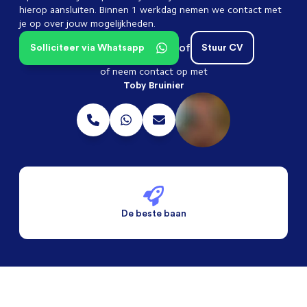
hierop aansluiten. Binnen 1 werkdag nemen we contact met
je op over jouw mogelijkheden.
of
Solliciteer via Whatsapp
Stuur CV
of neem contact op met
Toby Bruinier
De beste baan
De beste voorwaarden
Alleen vaste banen