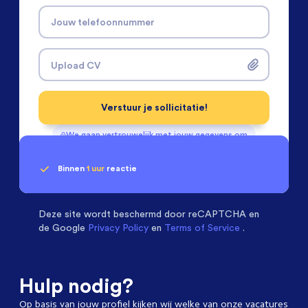
Jouw telefoonnummer
Upload CV
Verstuur je sollicitatie!
We gaan vertrouwelijk met jouw gegevens om
Binnen
1 uur
reactie
Geen klik? Wij vinden de
Installatietechniek
beoordelen ons met een
passende baan
9.3
Deze site wordt beschermd door
reCAPTCHA en
de Google
Privacy Policy
en
Terms of Service
.
Hulp nodig?
Op basis van jouw profiel kijken wij welke van onze vacatures