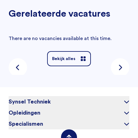
Gerelateerde vacatures
There are no vacancies available at this time.
Bekijk alles
Synsel Techniek
Opleidingen
Over ons
Onze kandidaten
Specialismen
Elektrotechniek
Werken bij
Werktuigbouwkunde
(Field) Service Engineers