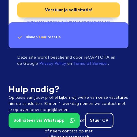
Verstuur je sollicitatie!
We gaan vertrouwelijk met jouw gegevens om
Binnen
1 uur
reactie
Geen klik? Wij vinden de
Installatietechniek
beoordelen ons met een
passende baan
9.3
Deze site wordt beschermd door
reCAPTCHA en
de Google
Privacy Policy
en
Terms of Service
.
Hulp nodig?
Op basis van jouw profiel kijken wij welke van onze vacatures
hierop aansluiten. Binnen 1 werkdag nemen we contact met
je op over jouw mogelijkheden.
of
Solliciteer via Whatsapp
Stuur CV
of neem contact op met