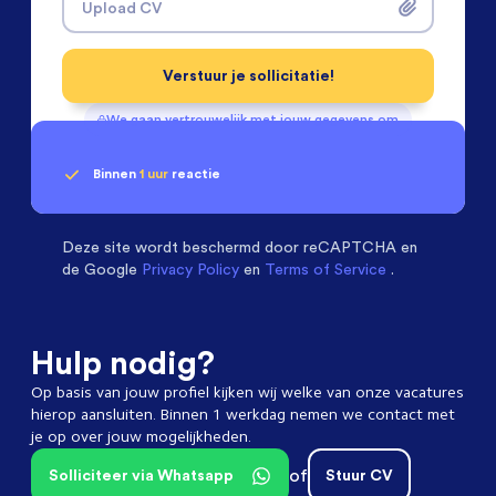
Upload CV
Verstuur je sollicitatie!
We gaan vertrouwelijk met jouw gegevens om
Binnen
1 uur
reactie
Geen klik? Wij vinden de
Projectleiders
beoordelen ons met een
passende baan
9.3
Deze site wordt beschermd door
reCAPTCHA en
de Google
Privacy Policy
en
Terms of Service
.
Hulp nodig?
Op basis van jouw profiel kijken wij welke van onze vacatures
hierop aansluiten. Binnen 1 werkdag nemen we contact met
je op over jouw mogelijkheden.
of
Solliciteer via Whatsapp
Stuur CV