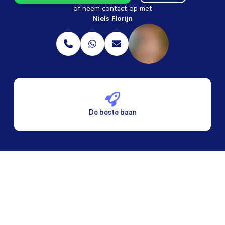
of neem contact op met
Niels Florijn
De beste baan
De beste voorwaarden
Alleen vaste banen