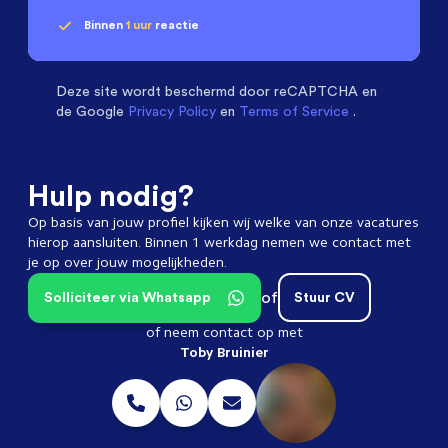
Binnen
1 uur
reactie
Geen klik? Wij vinden de
Installatietechniek
beoordelen ons met een
passende baan
9.3
Deze site wordt beschermd door
reCAPTCHA en
de Google
Privacy Policy
en
Terms of Service
.
Hulp nodig?
Op basis van jouw profiel kijken wij welke van onze vacatures
hierop aansluiten. Binnen 1 werkdag nemen we contact met
je op over jouw mogelijkheden.
of
Solliciteer via Whatsapp
Stuur CV
of neem contact op met
Toby Bruinier