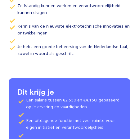
Zelfstandig kunnen werken en verantwoordelijkheid
kunnen dragen
Kennis van de nieuwste elektrotechnische innovaties en
ontwikkelingen
Je hebt een goede beheersing van de Nederlandse taal,
zowel in woord als geschrift.
Dit krijg je
Een salaris tussen €2.650 en €4.150, gebaseerd
op je ervaring en vaardigheden
Een uitdagende functie met veel ruimte voor
eigen initiatief en verantwoordelijkheid