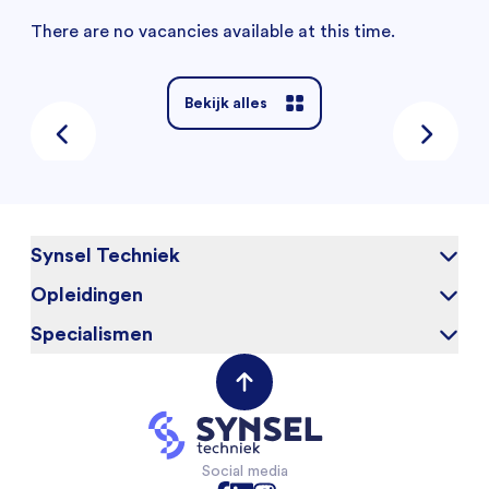
There are no vacancies available at this time.
Bekijk alles
Synsel Techniek
Opleidingen
Over ons
Onze kandidaten
Specialismen
Elektrotechniek
Werken bij
Werktuigbouwkunde
(Field) Service Engineers
Opdrachtgevers
VAPRO
Mechanical Engineers
Contact opnemen
Mechatronica
Software & Electrical Engineers
Industriële Automatisering
Monteurs Technische Dienst
Social media