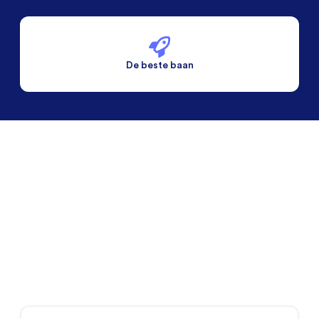
De beste baan
De beste voorwaarden
Alleen vaste banen