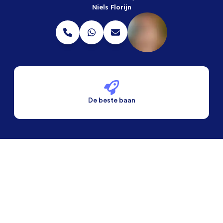
Niels Florijn
De beste baan
De beste voorwaarden
Alleen vaste banen