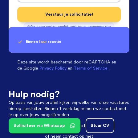
Verstuur je sollicitatie!
We gaan vertrouwelijk met jouw gegevens om
Binnen
1 uur
reactie
Geen klik? Wij vinden de
Mechanical Engineers
beoordelen ons met een
passende baan
9.3
Deze site wordt beschermd door
reCAPTCHA en
de Google
Privacy Policy
en
Terms of Service
.
Hulp nodig?
Op basis van jouw profiel kijken wij welke van onze vacatures
hierop aansluiten. Binnen 1 werkdag nemen we contact met
je op over jouw mogelijkheden.
of
Solliciteer via Whatsapp
Stuur CV
of neem contact op met