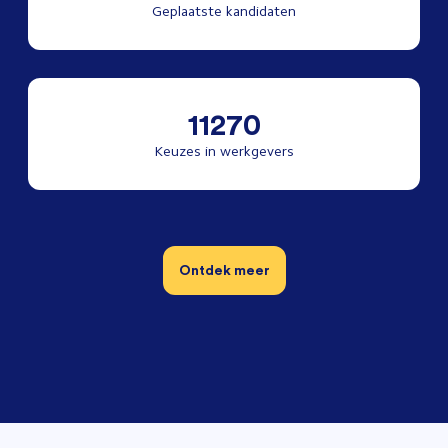
Geplaatste kandidaten
11270
Keuzes in werkgevers
Ontdek meer