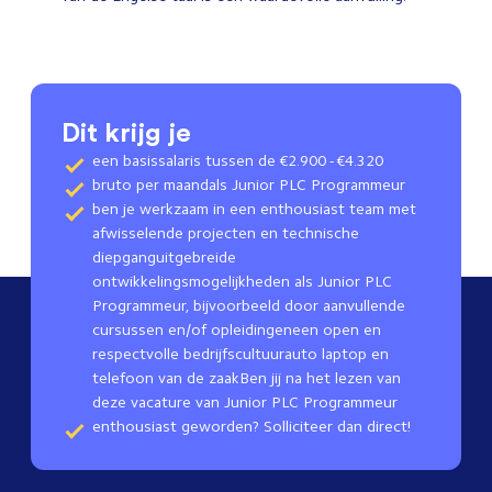
Dit krijg je
een basissalaris tussen de €2.900 - €4.320
bruto per maandals Junior PLC Programmeur
ben je werkzaam in een enthousiast team met
afwisselende projecten en technische
diepganguitgebreide
ontwikkelingsmogelijkheden als Junior PLC
Programmeur, bijvoorbeeld door aanvullende
cursussen en/of opleidingeneen open en
respectvolle bedrijfscultuurauto laptop en
telefoon van de zaakBen jij na het lezen van
deze vacature van Junior PLC Programmeur
enthousiast geworden? Solliciteer dan direct!