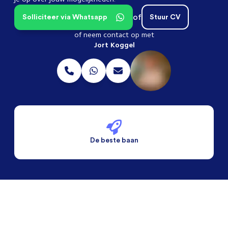
of
Solliciteer via Whatsapp
Stuur CV
of neem contact op met
Jort Koggel
De beste baan
De beste voorwaarden
Alleen vaste banen