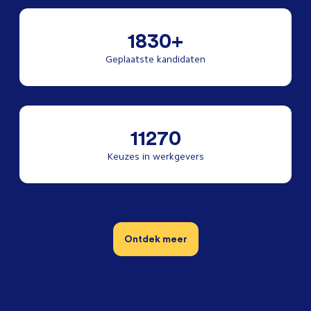
1830+
Geplaatste kandidaten
11270
Keuzes in werkgevers
Ontdek meer