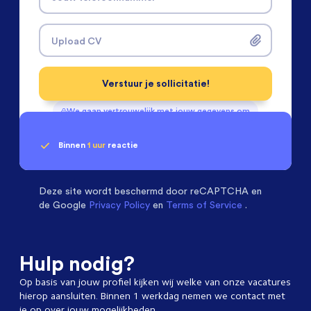
Upload CV
Verstuur je sollicitatie!
We gaan vertrouwelijk met jouw gegevens om
Binnen
1 uur
reactie
Geen klik? Wij vinden de
passende baan
Software & Electrical Engineers
beoordelen ons
met een
9.3
Deze site wordt beschermd door
reCAPTCHA en
de Google
Privacy Policy
en
Terms of Service
.
Hulp nodig?
Op basis van jouw profiel kijken wij welke van onze vacatures
hierop aansluiten. Binnen 1 werkdag nemen we contact met
je op over jouw mogelijkheden.