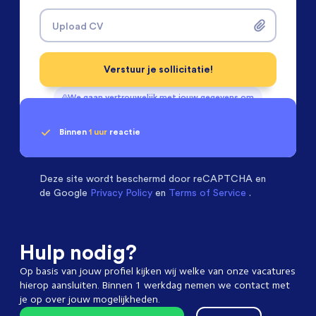
Upload CV
Verstuur je sollicitatie!
We gaan vertrouwelijk met jouw gegevens om
Binnen
1 uur
reactie
Geen klik? Wij vinden de
Chemical Engineers
beoordelen ons met een
passende baan
9.3
Deze site wordt beschermd door
reCAPTCHA en
de Google
Privacy Policy
en
Terms of Service
.
Hulp nodig?
Op basis van jouw profiel kijken wij welke van onze vacatures
hierop aansluiten. Binnen 1 werkdag nemen we contact met
je op over jouw mogelijkheden.