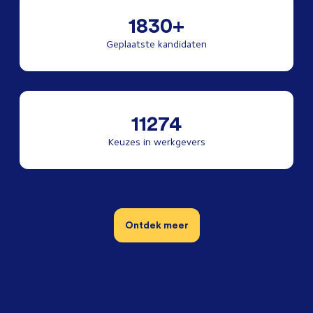
1830+
Geplaatste kandidaten
11274
Keuzes in werkgevers
Ontdek meer