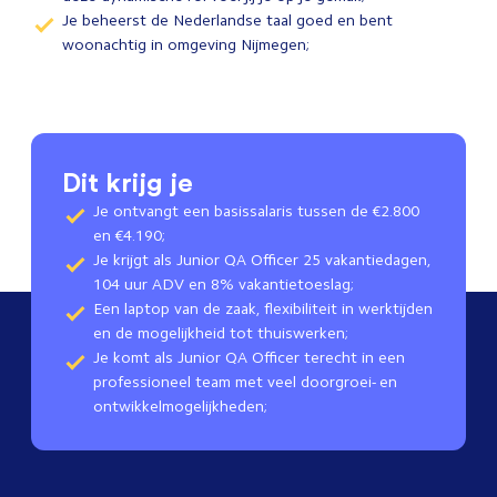
Je beheerst de Nederlandse taal goed en bent
woonachtig in omgeving Nijmegen;
Dit krijg je
Je ontvangt een basissalaris tussen de €2.800
en €4.190;
Je krijgt als Junior QA Officer 25 vakantiedagen,
104 uur ADV en 8% vakantietoeslag;
Een laptop van de zaak, flexibiliteit in werktijden
en de mogelijkheid tot thuiswerken;
Je komt als Junior QA Officer terecht in een
professioneel team met veel doorgroei- en
ontwikkelmogelijkheden;