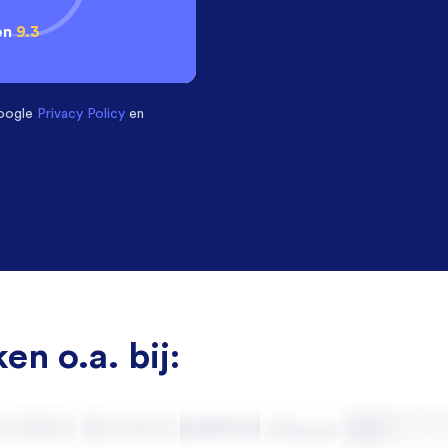
en
9.3
oogle
Privacy Policy
en
en o.a. bij: