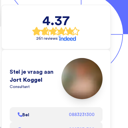
4.37
l
rs
261 reviews
e
e
Stel je vraag aan
eo
Jort Koggel
oe
Consultant
l
Bel
0883231300