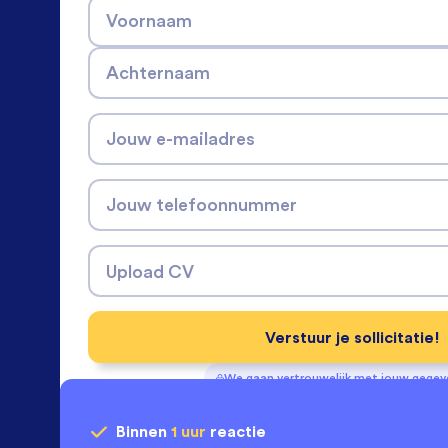
Voornaam
Achternaam
Jouw e-mailadres
Jouw telefoonnummer
Upload CV
Verstuur je sollicitatie!
We gaan vertrouwelijk met jouw gege
Binnen
1 uur
reactie