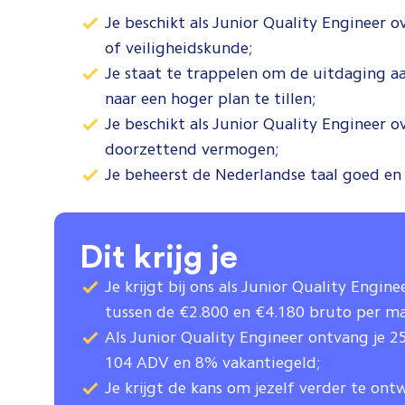
Je beschikt als Junior Quality Engineer 
of veiligheidskunde;
Je staat te trappelen om de uitdaging aa
naar een hoger plan te tillen;
Je beschikt als Junior Quality Engineer o
doorzettend vermogen;
Je beheerst de Nederlandse taal goed e
Dit krijg je
Je krijgt bij ons als Junior Quality Engine
tussen de €2.800 en €4.180 bruto per m
Als Junior Quality Engineer ontvang je 2
104 ADV en 8% vakantiegeld;
Je krijgt de kans om jezelf verder te ont