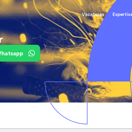
Vacatures
Expertis
r
Mechani
(Field) Service Engineers
(Field) Service Engineers
 Whatsapp
Software & Electrical
Software & Electrical
Monteur
Engineers
Engineers
Dienst
Installa
Monteurs binnendienst
Monteurs binnendienst
Operato
Technisch-Commercieel
De best