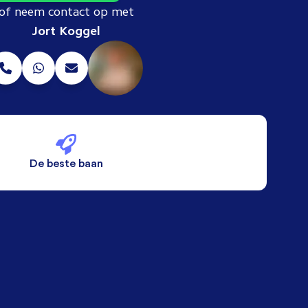
of neem contact op met
Jort Koggel
De beste baan
De beste voorwaarden
Alleen vaste banen