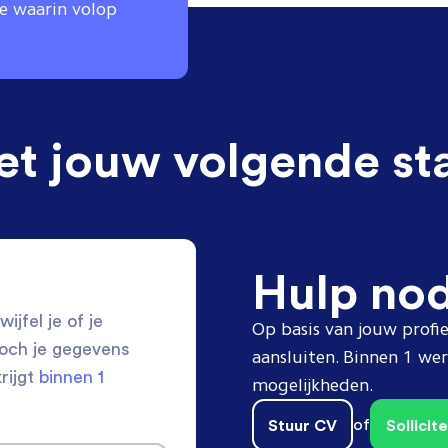
ie waarin volop
et jouw volgende st
Hulp no
ijfel je of je
Op basis van jouw profie
toch je gegevens
aansluiten. Binnen 1 w
krijgt
binnen 1
mogelijkheden.
Stuur CV
of
Sollici