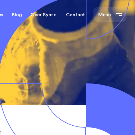
es
Blog
Over Synsel
Contact
Menu
cal Engineers
Mechanical Engineers
s Technische
Monteurs Technische
Dienst
tietechniek
rs
e