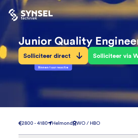
Junior Quality Enginee
Solliciteer direct
Solliciteer via
Binnen 1 uur reactie
2800 - 4180
Helmond
WO / HBO