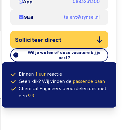
App
0883231300
Mail
talent@synsel.nl
Solliciteer direct
Wil je weten of deze vacature bij je
past?
Binnen
1 uur
reactie
Geen klik? Wij vinden de
passende baan
Chemical Engineers
beoordelen ons met
een
9.3