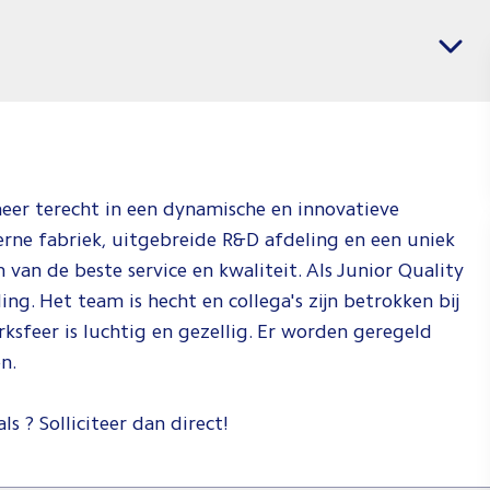
banen
Vacatures per regio
voor
Chemica
Enginee
Jij weet wat j
wil en wij
ineer terecht in een dynamische en innovatieve
weten waar j
ne fabriek, uitgebreide R&D afdeling en een uniek
dat kan doen.
 van de beste service en kwaliteit. Als Junior Quality
Check de vid
ng. Het team is hecht en collega's zijn betrokken bij
om te zien h
erksfeer is luchtig en gezellig. Er worden geregeld
wij dat doen!
n.
Spee
af
s ? Solliciteer dan direct!