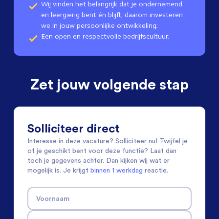
Wij vinden het belangrijk dat je ondernemend
en leergierig bent én blijft, daarom investeren
we in jouw persoonlijke ontwikkeling;
Een open en respectvolle bedrijfscultuur;
Zet jouw volgende stap
Solliciteer direct
Interesse in deze vacature? Solliciteer nu! Twijfel je
of je geschikt bent voor deze functie? Laat dan
toch je gegevens achter. Dan kijken wij wat er
mogelijk is. Je krijgt
binnen 1 werkdag
reactie.
Voornaam