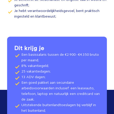
geschrift;
Je hebt verantwoordelijkheidsgevoel, bent praktisch
ingesteld en klantbewust;
Dit krijg je
Een basissalaris tussen de €2.900 - €4.350 bruto
per maand;
8% vakantiegeld;
25 vakantiedagen;
13 ADV dagen;
Een goed pakket aan secundaire
arbeidsvoorwaarden inclusief: een leaseauto,
telefoon, laptop en natuurlijk een creditcard van
de zaak;
Uitstekende buitenlandtoeslagen bij verblijf in
het buitenland;