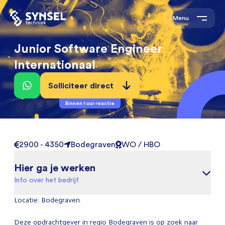
Menu
Junior Software Engineer
Internationaal
Solliciteer direct
Binnen 1 uur reactie
2900 - 4350
Bodegraven
WO / HBO
Hier ga je werken
Info over het bedrijf
Locatie: Bodegraven.
Deze opdrachtgever in regio Bodegraven is op zoek naar