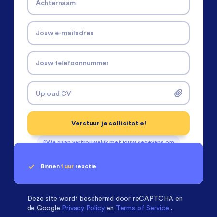
Achternaam
Jouw e-mailadres
Jouw telefoonnummer
Upload CV
Verstuur je sollicitatie!
We gaan vertrouwelijk met jouw gegevens om
Binnen
1 uur
reactie
Geen klik? Wij vinden de
passende baan
Software & Electrical Engineers
beoordelen ons
met een
9.3
Deze site wordt beschermd door
reCAPTCHA en
de Google
Privacy Policy
en
Terms of Service
.