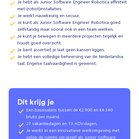
Je hebt als Junior Software Engineer Robotica affiniteit
met (robot)installaties;
Je werkt nauwkeurig en secuur;
Je kunt als Junior Software Engineer Robotica goed
zelfstandig maar vooral ook in een team werken;
Je kunt je bewegen in meerdere projecten tegelijk en
houdt goed overzicht;
Je bent assertief, je laat geen kansen liggen;
Je hebt een volledige beheersing van de Nederlandse
taal; Engelse taalvaardigheid is gewenst;
Dit krijg je
Een basissalaris tussen de €2.900 en €4.340
bruto per maand;
27 vakantiedagen en 13 ADV-dagen;
Je werkt in een innovatieve werkomgeving met
volop de ruimte om jezelf als Junior Software