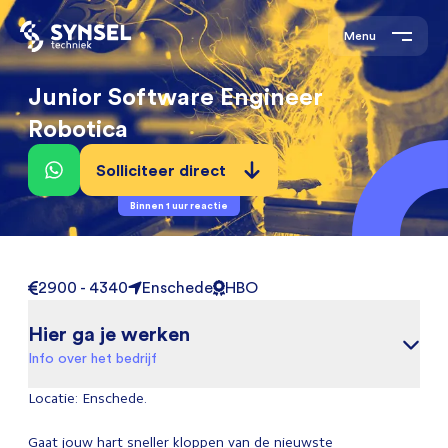
Menu
Junior Software Engineer
Robotica
Solliciteer direct
Binnen 1 uur reactie
2900 - 4340
Enschede
HBO
Hier ga je werken
Info over het bedrijf
Locatie: Enschede.
Gaat jouw hart sneller kloppen van de nieuwste