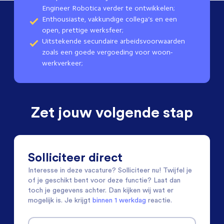
Engineer Robotica verder te ontwikkelen;
Enthousiaste, vakkundige collega’s en een
open, prettige werksfeer;
Uitstekende secundaire arbeidsvoorwaarden
zoals een goede vergoeding voor woon-
werkverkeer;
Zet jouw volgende stap
Solliciteer direct
Interesse in deze vacature? Solliciteer nu! Twijfel je
of je geschikt bent voor deze functie? Laat dan
toch je gegevens achter. Dan kijken wij wat er
mogelijk is. Je krijgt
binnen 1 werkdag
reactie.