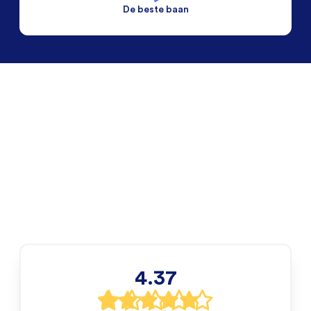
De beste baan
De beste voorwaarden
Alleen vaste banen
4.37