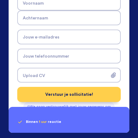
Voornaam
Achternaam
Jouw e-mailadres
Jouw telefoonnummer
Upload CV
Verstuur je sollicitatie!
We gaan vertrouwelijk met jouw gegevens om
Binnen
1 uur
reactie
Geen klik? Wij vinden de
passende baan
Software & Electrical Engineers
beoordelen ons
met een
9.3