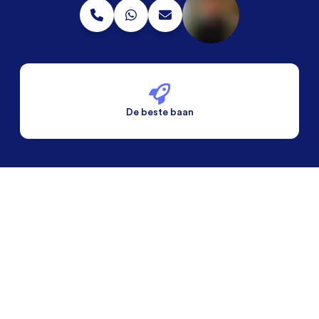
De beste baan
De beste voorwaarden
Alleen vaste banen