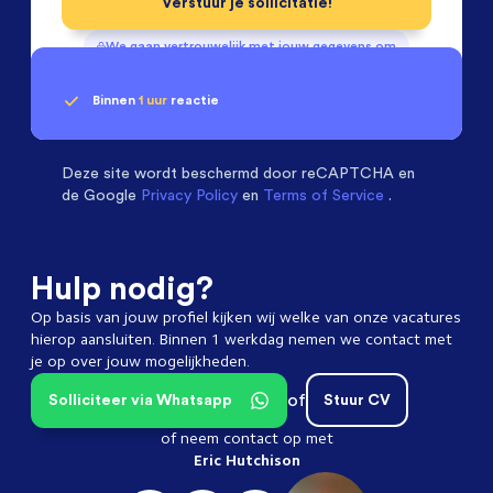
Verstuur je sollicitatie!
We gaan vertrouwelijk met jouw gegevens om
Binnen
1 uur
reactie
Geen klik? Wij vinden de
Installatietechniek
beoordelen ons met een
passende baan
9.3
Deze site wordt beschermd door
reCAPTCHA en
de Google
Privacy Policy
en
Terms of Service
.
Hulp nodig?
Op basis van jouw profiel kijken wij welke van onze vacatures
hierop aansluiten. Binnen 1 werkdag nemen we contact met
je op over jouw mogelijkheden.
of
Solliciteer via Whatsapp
Stuur CV
of neem contact op met
Eric Hutchison