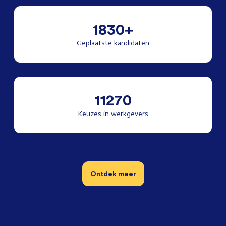
1830+
Geplaatste kandidaten
11270
Keuzes in werkgevers
Ontdek meer