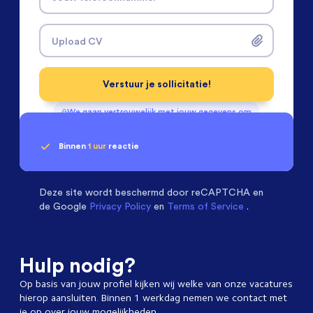
Upload CV
Verstuur je sollicitatie!
We gaan vertrouwelijk met jouw gegevens om
Binnen
1 uur
reactie
Geen klik? Wij vinden de
Installatietechniek
beoordelen ons met een
passende baan
9.3
Deze site wordt beschermd door
reCAPTCHA en
de Google
Privacy Policy
en
Terms of Service
.
Hulp nodig?
Op basis van jouw profiel kijken wij welke van onze vacatures
hierop aansluiten. Binnen 1 werkdag nemen we contact met
je op over jouw mogelijkheden.