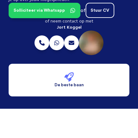
of
Solliciteer via Whatsapp
Stuur CV
of neem contact op met
Jort Koggel
De beste baan
De beste voorwaarden
Alleen vaste banen