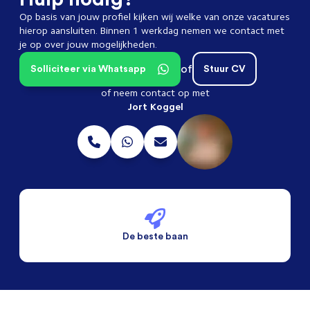
Op basis van jouw profiel kijken wij welke van onze vacatures
hierop aansluiten. Binnen 1 werkdag nemen we contact met
je op over jouw mogelijkheden.
of
Solliciteer via Whatsapp
Stuur CV
of neem contact op met
Jort Koggel
De beste baan
De beste voorwaarden
Alleen vaste banen