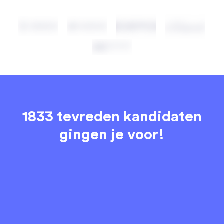
1833 tevreden kandidaten
gingen je voor!