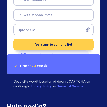
Jouw telefoonnummer
Upload CV
Verstuur je sollicitatie!
We gaan vertrouwelijk met jouw gegevens om
Binnen
1 uur
reactie
Geen klik? Wij vinden de
Installatietechniek
beoordelen ons met een
passende baan
9.3
Deze site wordt beschermd door
reCAPTCHA en
de Google
Privacy Policy
en
Terms of Service
.
Hulp nodig?