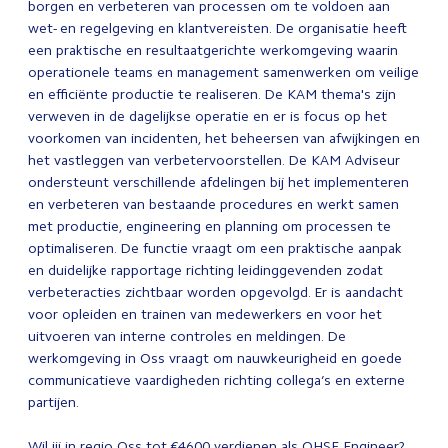
borgen en verbeteren van processen om te voldoen aan
wet- en regelgeving en klantvereisten. De organisatie heeft
een praktische en resultaatgerichte werkomgeving waarin
operationele teams en management samenwerken om veilige
en efficiënte productie te realiseren. De KAM thema's zijn
verweven in de dagelijkse operatie en er is focus op het
voorkomen van incidenten, het beheersen van afwijkingen en
het vastleggen van verbetervoorstellen. De KAM Adviseur
ondersteunt verschillende afdelingen bij het implementeren
en verbeteren van bestaande procedures en werkt samen
met productie, engineering en planning om processen te
optimaliseren. De functie vraagt om een praktische aanpak
en duidelijke rapportage richting leidinggevenden zodat
verbeteracties zichtbaar worden opgevolgd. Er is aandacht
voor opleiden en trainen van medewerkers en voor het
uitvoeren van interne controles en meldingen. De
werkomgeving in Oss vraagt om nauwkeurigheid en goede
communicatieve vaardigheden richting collega’s en externe
partijen.
Wil jij in regio Oss tot €4600 verdienen als QHSE Engineer?