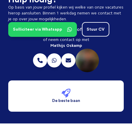
Op basis van jouw profiel kijken wij welke van onze vacatures
hierop aansluiten. Binnen 1 werkdag nemen we contact met
je op over jouw mogelijkheden.
of
Solliciteer via Whatsapp
Stuur CV
of neem contact op met
Mathijs Oskamp
De beste baan
De beste voorwaarden
Alleen vaste banen