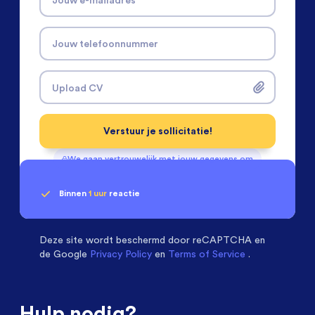
Jouw telefoonnummer
Upload CV
Verstuur je sollicitatie!
We gaan vertrouwelijk met jouw gegevens om
Binnen
1 uur
reactie
Geen klik? Wij vinden de
Installatietechniek
beoordelen ons met een
passende baan
9.3
Deze site wordt beschermd door
reCAPTCHA en
de Google
Privacy Policy
en
Terms of Service
.
Hulp nodig?