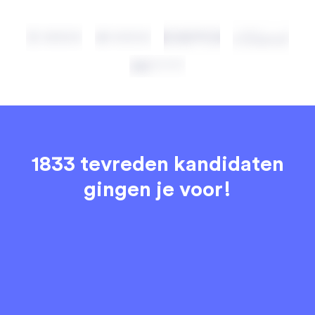
1833 tevreden kandidaten
gingen je voor!