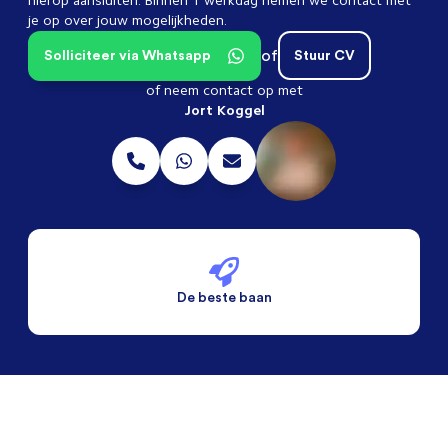
hierop aansluiten. Binnen 1 werkdag nemen we contact met
je op over jouw mogelijkheden.
of
Solliciteer via Whatsapp
Stuur CV
of neem contact op met
Jort Koggel
De beste baan
De beste voorwaarden
Alleen vaste banen