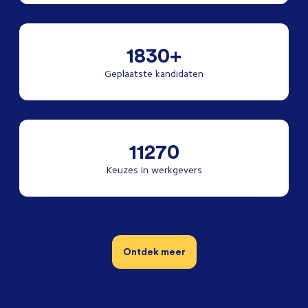
1830+
Geplaatste kandidaten
11270
Keuzes in werkgevers
Ontdek meer