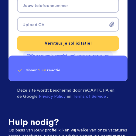
Jouw telefoonnummer
Upload CV
Verstuur je sollicitatie!
We gaan vertrouwelijk met jouw gegevens om
Binnen
1 uur
reactie
Geen klik? Wij vinden de
Installatietechniek
beoordelen ons met een
passende baan
9.3
Deze site wordt beschermd door
reCAPTCHA en
de Google
Privacy Policy
en
Terms of Service
.
Hulp nodig?
Op basis van jouw profiel kijken wij welke van onze vacatures