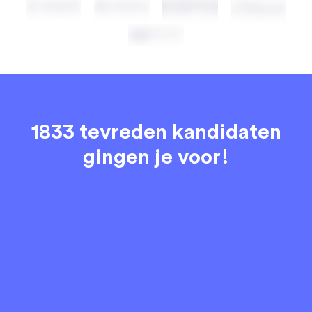
1833 tevreden kandidaten
gingen je voor!