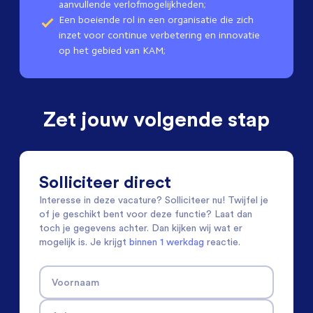
aanvullende verlofmogelijkheden;
Een boeiende rol in een organisatie die zich
inzet voor continue verbetering en innovatie
op het gebied van KAM;
Zet jouw volgende stap
Solliciteer direct
Interesse in deze vacature? Solliciteer nu! Twijfel je
of je geschikt bent voor deze functie? Laat dan
toch je gegevens achter. Dan kijken wij wat er
mogelijk is. Je krijgt
binnen 1 werkdag
reactie.
Voornaam