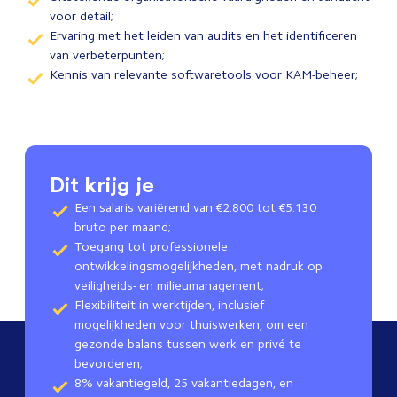
voor detail;
Ervaring met het leiden van audits en het identificeren
van verbeterpunten;
Kennis van relevante softwaretools voor KAM-beheer;
Dit krijg je
Een salaris variërend van €2.800 tot €5.130
bruto per maand;
Toegang tot professionele
ontwikkelingsmogelijkheden, met nadruk op
veiligheids- en milieumanagement;
Flexibiliteit in werktijden, inclusief
mogelijkheden voor thuiswerken, om een
gezonde balans tussen werk en privé te
bevorderen;
8% vakantiegeld, 25 vakantiedagen, en