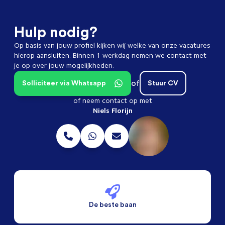
Hulp nodig?
Op basis van jouw profiel kijken wij welke van onze vacatures
hierop aansluiten. Binnen 1 werkdag nemen we contact met
je op over jouw mogelijkheden.
of
Solliciteer via Whatsapp
Stuur CV
of neem contact op met
Niels Florijn
De beste baan
De beste voorwaarden
Alleen vaste banen