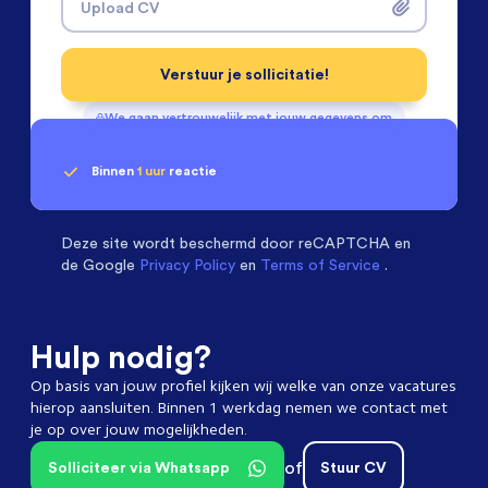
Upload CV
Verstuur je sollicitatie!
We gaan vertrouwelijk met jouw gegevens om
Binnen
1 uur
reactie
Geen klik? Wij vinden de
Mechanical Engineers
beoordelen ons met een
passende baan
9.3
Deze site wordt beschermd door
reCAPTCHA en
de Google
Privacy Policy
en
Terms of Service
.
Hulp nodig?
Op basis van jouw profiel kijken wij welke van onze vacatures
hierop aansluiten. Binnen 1 werkdag nemen we contact met
je op over jouw mogelijkheden.
of
Solliciteer via Whatsapp
Stuur CV