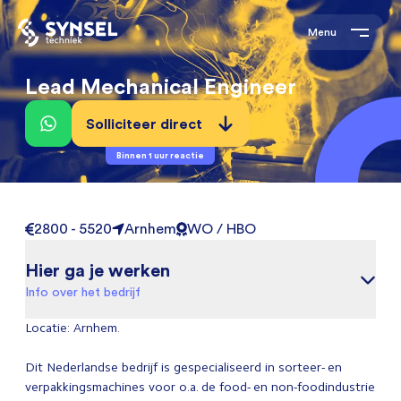
Menu
Lead Mechanical Engineer
Solliciteer direct
Binnen 1 uur reactie
2800 - 5520
Arnhem
WO / HBO
Hier ga je werken
Info over het bedrijf
Locatie: Arnhem.
Dit Nederlandse bedrijf is gespecialiseerd in sorteer- en
verpakkingsmachines voor o.a. de food- en non-foodindustrie