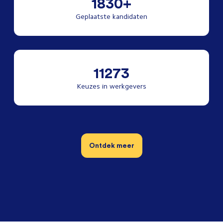
1830+
Geplaatste kandidaten
11273
Keuzes in werkgevers
Ontdek meer