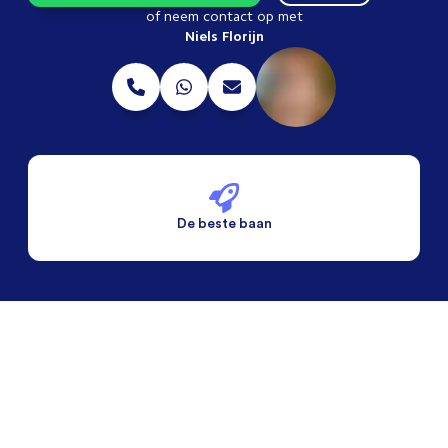
of neem contact op met
Niels Florijn
De beste baan
De beste voorwaarden
Alleen vaste banen