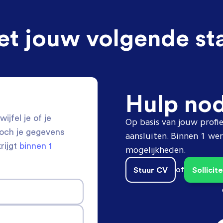
et jouw volgende st
Hulp no
ijfel je of je
Op basis van jouw profie
toch je gegevens
aansluiten. Binnen 1 w
krijgt
binnen 1
mogelijkheden.
Stuur CV
of
Sollici