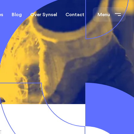
es
Blog
Over Synsel
Contact
Menu
cal Engineers
Mechanical Engineers
s Technische
Monteurs Technische
Dienst
tietechniek
rs
e banen