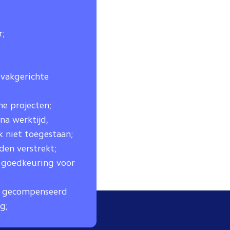
r;
 vakgerichte
e projecten;
na werktijd,
ik niet toegestaan;
en verstrekt;
 goedkeuring voor
dt gecompenseerd
g;