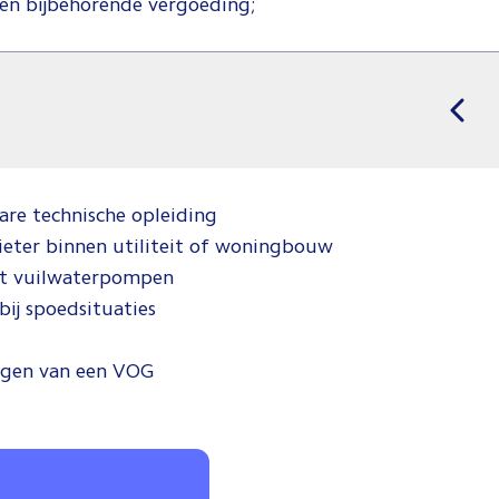
en bijbehorende vergoeding;
bare technische opleiding
ieter binnen utiliteit of woningbouw
met vuilwaterpompen
 bij spoedsituaties
ragen van een VOG