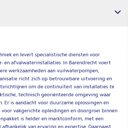
voor
Vacatures per regio
Installa
Jij weet wat j
weten waar je
Check de vid
hoe wij dat d
chniek en levert specialistische diensten voor
- en afvalwaterinstallaties. In Barendrecht voert
Spee
andere werkzaamheden aan vuilwaterpompen,
nisatie richt zich op betrouwbare uitvoering en
tsrichtlijnen om de continuïteit van installaties te
ktische, technisch georiënteerde omgeving waar
n. Er is aandacht voor duurzame oplossingen en
en voor vakgerichte opleidingen en doorgroei binnen
enpakket is helder en marktconform, met een
afhankelijk van ervaring en expertise. Daarnaast