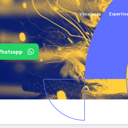
Vacatures
Expertis
Mechani
(Field) Service Engineers
(Field) Service Engineers
 Whatsapp
Software & Electrical
Software & Electrical
Monteur
Engineers
Engineers
Dienst
Installa
Monteurs binnendienst
Monteurs binnendienst
Operato
Technisch-Commercieel
De best