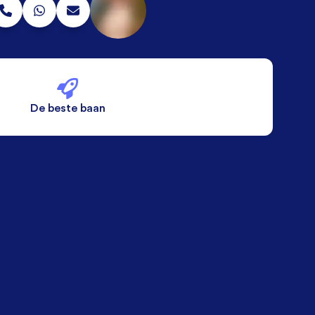
De beste baan
De beste voorwaarden
Alleen vaste banen