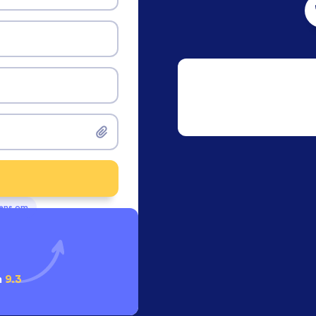
vens om
n
9.3