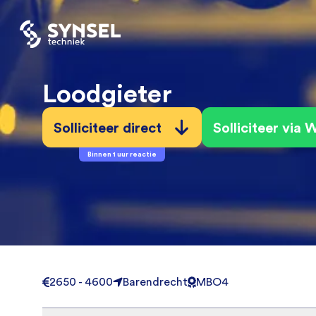
Loodgieter
Solliciteer direct
Solliciteer via
Binnen 1 uur reactie
2650 - 4600
Barendrecht
MBO4