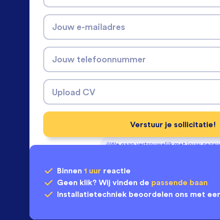
Jouw e-mailadres
Jouw telefoonnummer
Upload CV
Verstuur je sollicitatie!
We gaan vertrouwelijk met jouw gege
Binnen
1 uur
reactie
Geen klik? Wij vinden de
passende baan
Installatietechniek
beoordelen ons met ee