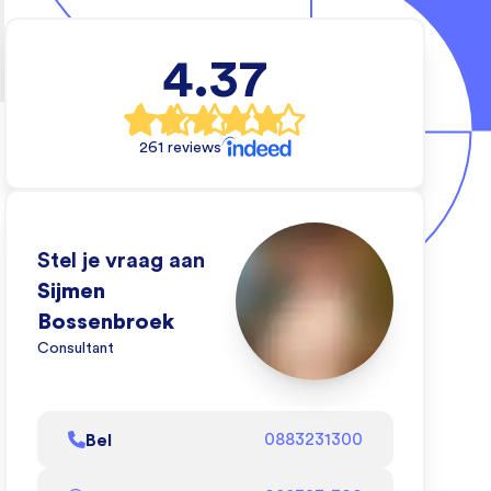
tietechniek
4.37
e wil en wij
 dat kan doen.
261 reviews
eo om te zien
oen!
l af
Stel je vraag aan
Sijmen
Bossenbroek
Consultant
Bel
0883231300