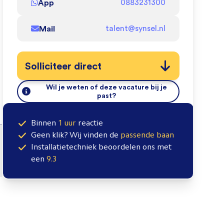
App
0883231300
Mail
talent@synsel.nl
Solliciteer direct
Wil je weten of deze vacature bij je
past?
Binnen
1 uur
reactie
Geen klik? Wij vinden de
passende baan
Installatietechniek
beoordelen ons met
een
9.3