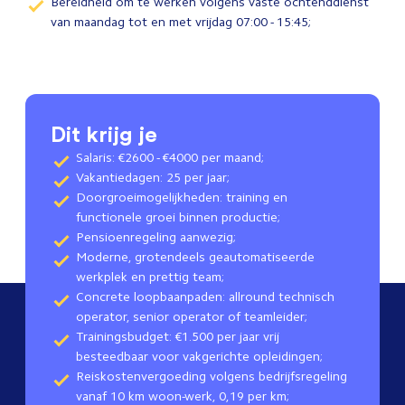
Bereidheid om te werken volgens vaste ochtenddienst
van maandag tot en met vrijdag 07:00 - 15:45;
Dit krijg je
Salaris: €2600 - €4000 per maand;
Vakantiedagen: 25 per jaar;
Doorgroeimogelijkheden: training en
functionele groei binnen productie;
Pensioenregeling aanwezig;
Moderne, grotendeels geautomatiseerde
werkplek en prettig team;
Concrete loopbaanpaden: allround technisch
operator, senior operator of teamleider;
Trainingsbudget: €1.500 per jaar vrij
besteedbaar voor vakgerichte opleidingen;
Reiskostenvergoeding volgens bedrijfsregeling
vanaf 10 km woon-werk, 0,19 per km;