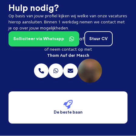
Hulp nodig?
Op basis van jouw profiel kijken wij welke van onze vacatures
hierop aansluiten. Binnen 1 werkdag nemen we contact met
je op over jouw mogelijkheden.
of
Solliciteer via Whatsapp
Stuur CV
of neem contact op met
Thom Auf der Masch
De beste baan
De beste voorwaarden
Alleen vaste banen