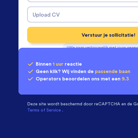
Upload CV
Verstuur je sollicitatie!
We gaan vertrouwelijk met jouw gege
Binnen
1 uur
reactie
Geen klik? Wij vinden de
passende baan
Operators
beoordelen ons met een
9.3
Deze site wordt beschermd door
reCAPTCHA en de G
Terms of Service
.