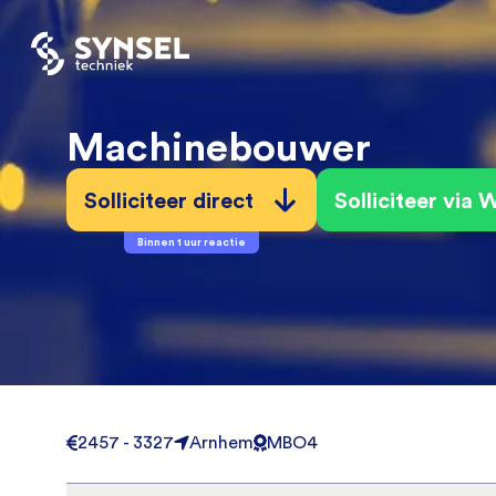
Machinebouwer
Solliciteer direct
Solliciteer via
Binnen 1 uur reactie
2457 - 3327
Arnhem
MBO4