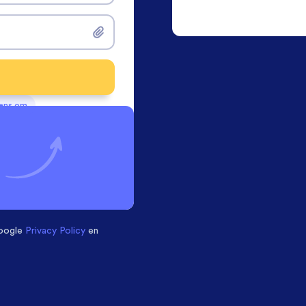
vens om
oogle
Privacy Policy
en