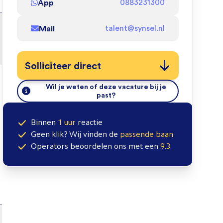
App
0883231300
Mail
talent@synsel.nl
Solliciteer direct
Wil je weten of deze vacature bij je
past?
Binnen
1 uur
reactie
Geen klik? Wij vinden de
passende baan
Operators
beoordelen ons met een
9.3