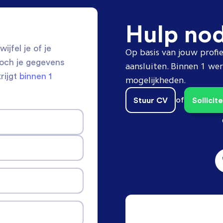
Hulp no
ijfel je of je
Op basis van jouw profie
toch je gegevens
aansluiten. Binnen 1 w
krijgt
binnen 1
mogelijkheden.
Stuur CV
of
Sollici