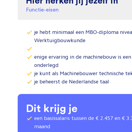
Hier herken jij jezelf in
Functie-eisen
je hebt minimaal een MBO-diploma niveau
Werktuigbouwkunde
enige ervaring in de machinebouw is ee
onderlegd
je kunt als Machinebouwer technische te
je beheerst de Nederlandse taal
Dit krijg je
een basissalaris tussen de € 2.457 en € 3
maand