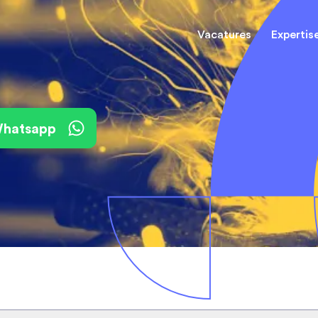
Vacatures
Expertis
Mechani
(Field) Service Engineers
(Field) Service Engineers
 Whatsapp
Software & Electrical
Software & Electrical
Monteur
Engineers
Engineers
Dienst
Installa
Monteurs binnendienst
Monteurs binnendienst
Operato
Technisch-Commercieel
De best