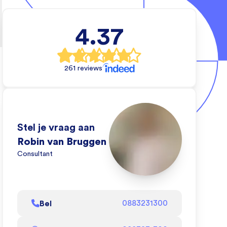
4.37
rs
e
261 reviews
ten
an
de
Stel je vraag aan
dat
Robin van Bruggen
Consultant
l
Bel
0883231300