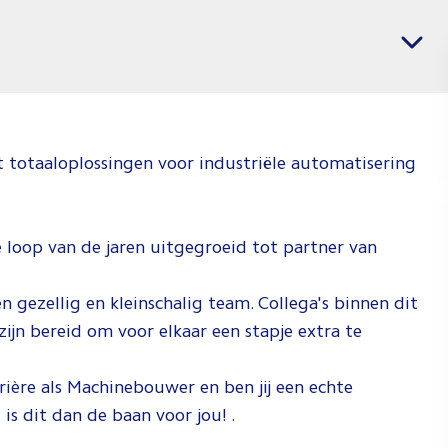
banen
Vacatures per regio
voor
Operato
Jij weet wat j
wil en wij we
totaaloplossingen voor industriële automatisering
waar je dat k
doen. Check 
video om te
de loop van de jaren uitgegroeid tot partner van
zien hoe wij 
doen!
 gezellig en kleinschalig team. Collega's binnen dit
Spee
zijn bereid om voor elkaar een stapje extra te
af
rrière als Machinebouwer en ben jij een echte
s dit dan de baan voor jou! .