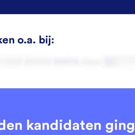
en o.a. bij:
eden kandidaten
ging