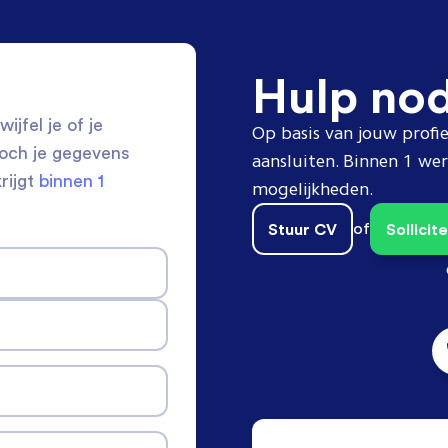
Hulp no
ijfel je of je
Op basis van jouw profie
toch je gegevens
aansluiten. Binnen 1 w
krijgt
binnen 1
mogelijkheden.
Stuur CV
of
Sollici