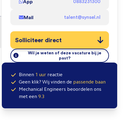
App
0883231300
Mail
talent@synsel.nl
Solliciteer direct
Wil je weten of deze vacature bij je
past?
Binnen
1 uur
reactie
Geen klik? Wij vinden de
passende baan
Mechanical Engineers
beoordelen ons
met een
9.3