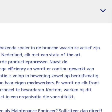
banen
Vacatures per regio
voor
Mechani
Enginee
Jij weet wat j
en wij weten
ekende speler in de branche waarin ze actief zijn.
je dat kan do
 Nederland, elk met een state of the art
Check de vid
de productieprocessen. Naast de
om te zien ho
oge efficiency en wordt er continu gewerkt aan
dat doen!
atie is volop in beweging zowel op bedrijfsmatig
an haar eigen medewerkers. Er wordt op elk front
Spee
soneel te bevorderen. Kortom, werken bij dit
 in een organisatie die vooruitkijkt.
en als Maintenance Engineer? Solliciteer dan direct!