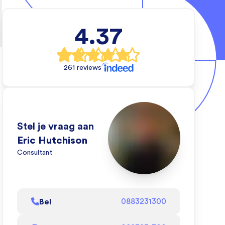
4.37
cal
rs
261 reviews
e wil
 waar
en.
eo
Stel je vraag aan
e wij
Eric Hutchison
Consultant
l af
Bel
0883231300