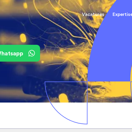
Vacatures
Expertis
Mechani
(Field) Service Engineers
(Field) Service Engineers
 Whatsapp
Software & Electrical
Software & Electrical
Monteur
Engineers
Engineers
Dienst
Installa
Monteurs binnendienst
Monteurs binnendienst
Operato
Technisch-Commercieel
De best