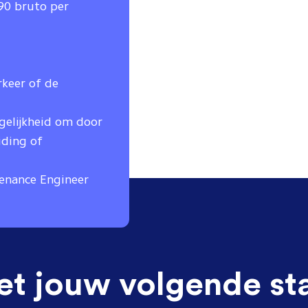
590 bruto per
keer of de
gelijkheid om door
iding of
tenance Engineer
et jouw volgende st