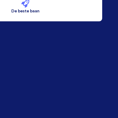
De beste baan
De beste voorwaarden
Alleen vaste banen