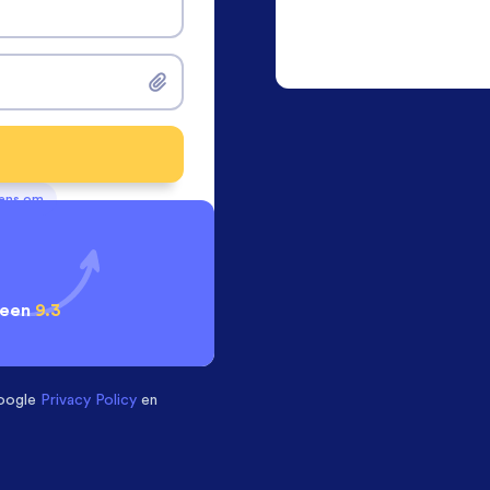
vens om
 een
9.3
oogle
Privacy Policy
en