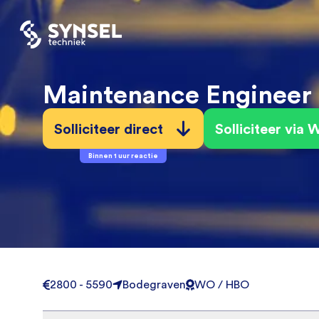
Maintenance Engineer
Solliciteer direct
Solliciteer via
Binnen 1 uur reactie
2800 - 5590
Bodegraven
WO / HBO