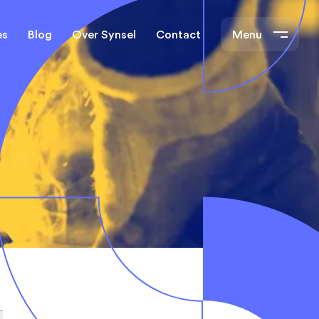
es
Blog
Over Synsel
Contact
Menu
cal Engineers
Mechanical Engineers
s Technische
Monteurs Technische
Dienst
tietechniek
rs
e