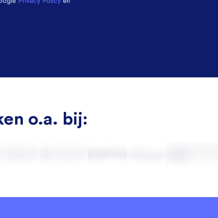
oogle
Privacy Policy
en
en o.a. bij: