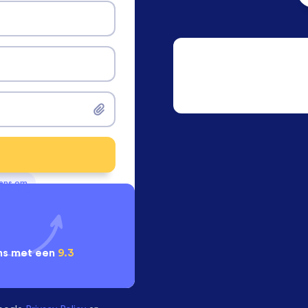
vens om
ns met een
9.3