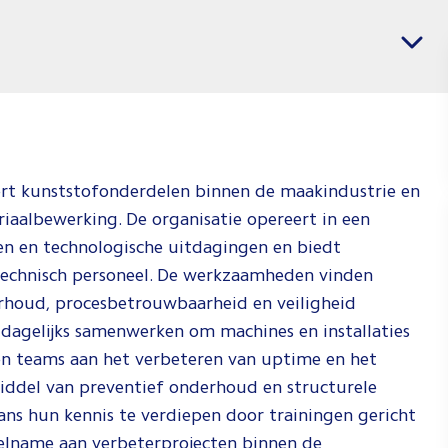
banen
Vacatures per regio
voor
Monteu
Technis
Dienst
Jij weet wat j
ert kunststofonderdelen binnen de maakindustrie en
en wij weten
riaalbewerking. De organisatie opereert in een
waar je dat k
n en technologische uitdagingen en biedt
doen. Check 
 technisch personeel. De werkzaamheden vinden
video om te 
rhoud, procesbetrouwbaarheid en veiligheid
hoe wij dat d
 dagelijks samenwerken om machines en installaties
en teams aan het verbeteren van uptime en het
Spee
ddel van preventief onderhoud en structurele
ans hun kennis te verdiepen door trainingen gericht
elname aan verbeterprojecten binnen de