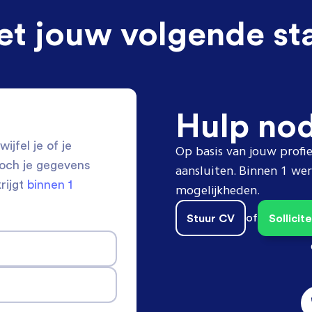
et jouw volgende st
Hulp no
ijfel je of je
Op basis van jouw profie
toch je gegevens
aansluiten. Binnen 1 w
krijgt
binnen 1
mogelijkheden.
Stuur CV
of
Sollici