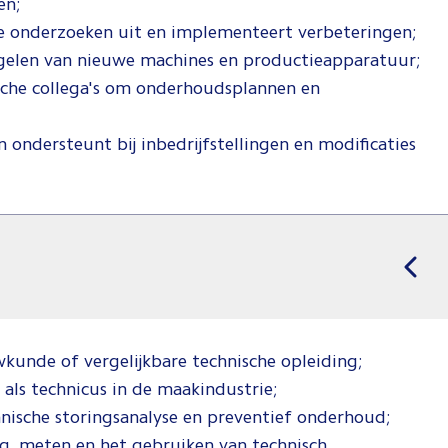
en;
use onderzoeken uit en implementeert verbeteringen;
regelen van nieuwe machines en productieapparatuur;
sche collega's om onderhoudsplannen en
n ondersteunt bij inbedrijfstellingen en modificaties
unde of vergelijkbare technische opleiding;
 als technicus in de maakindustrie;
nische storingsanalyse en preventief onderhoud;
g, meten en het gebruiken van technisch