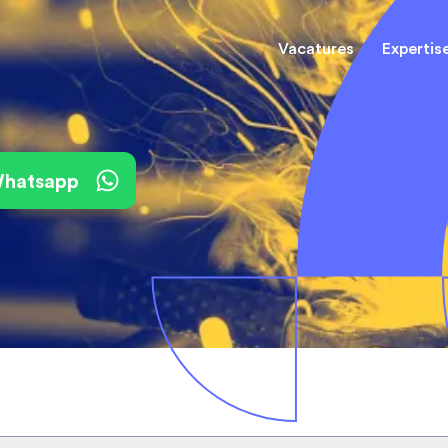
Vacatures
Expertis
Mechani
(Field) Service Engineers
(Field) Service Engineers
 Whatsapp
Software & Electrical
Software & Electrical
Monteur
Engineers
Engineers
Dienst
Installa
Monteurs binnendienst
Monteurs binnendienst
Operato
Technisch-Commercieel
De best