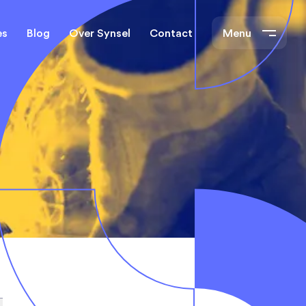
es
Blog
Over Synsel
Contact
Menu
cal Engineers
Mechanical Engineers
s Technische
Monteurs Technische
Dienst
tietechniek
rs
e