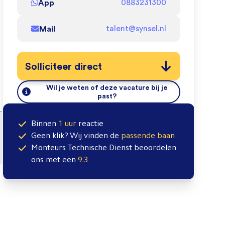
App
0883231300
Mail
talent@synsel.nl
Solliciteer direct
Wil je weten of deze vacature bij je
past?
Binnen
1 uur
reactie
Geen klik? Wij vinden de
passende baan
Monteurs Technische Dienst
beoordelen
ons met een
9.3