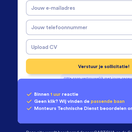
Jouw e-mailadres
Jouw telefoonnummer
Upload CV
Verstuur je sollicitatie!
We gaan vertrouwelijk met jouw gege
Binnen
1 uur
reactie
Geen klik? Wij vinden de
passende baan
Monteurs Technische Dienst
beoordelen o