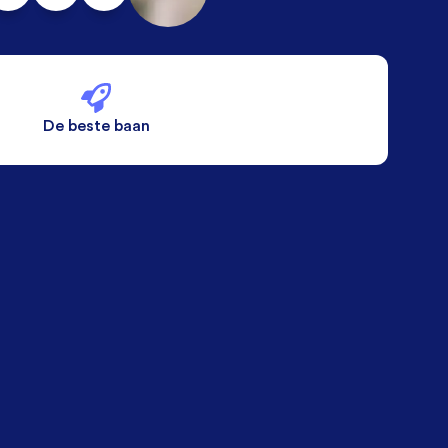
De beste baan
De beste voorwaarden
Alleen vaste banen