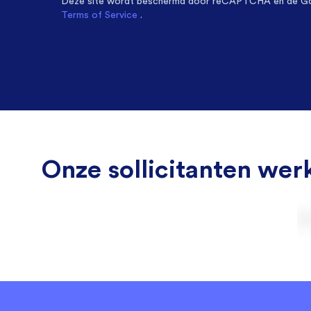
Deze site wordt beschermd door
reCAPTCHA en de G
Terms of Service
.
Onze sollicitanten werk