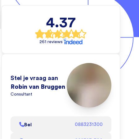
4.37
rs
che
261 reviews
e wil
an
Stel je vraag aan
de
Robin van Bruggen
zien
Consultant
oen!
l af
Bel
0883231300