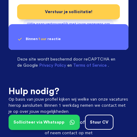
Verstuur je sollicitatie!
We gaan vertrouwelijk met jouw gegevens om
Binnen
1 uur
reactie
Geen klik? Wij vinden de
Sales Engineers
beoordelen ons met een
passende baan
9.3
Deze site wordt beschermd door
reCAPTCHA en
de Google
Privacy Policy
en
Terms of Service
.
Hulp nodig?
Op basis van jouw profiel kijken wij welke van onze vacatures
hierop aansluiten. Binnen 1 werkdag nemen we contact met
je op over jouw mogelijkheden.
of
Solliciteer via Whatsapp
Stuur CV
of neem contact op met