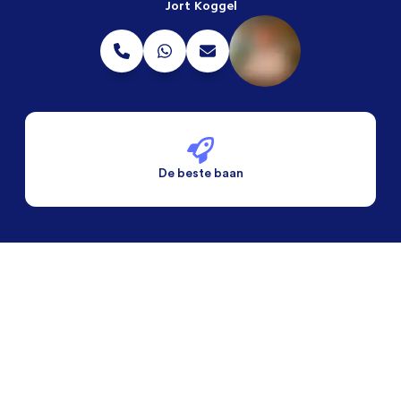
Jort Koggel
De beste baan
De beste voorwaarden
Alleen vaste banen