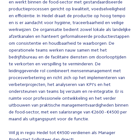
en werkt binnen de food-sector met gestandaardiseerde
productieprocessen gericht op kwaliteit, voedselveiligheid
en efficiëntie. In Hedel draait de productie op hoog tempo
en is er aandacht voor hygiëne, traceerbaarheid en veilige
werkwijzen. De organisatie bedient zowel lokale als landelijke
afzetkanalen en hanteert geformaliseerde productiestappen
om consistentie en houdbaarheid te waarborgen. De
operationele teams werken nauw samen met het
bedrijfsbureau en de facilitaire diensten om doorlooptijden
te verkorten en verspilling te verminderen. De
leidinggevende rol combineert mensenmanagement met
procesverbetering en richt zich op het implementeren van
verbeterprojecten, het analyseren van KPI's en het
ondersteunen van teams bij verzuim en re-integratie. Er is
ruimte voor professionele ontwikkeling en het verder
uitbouwen van praktische managementvaardigheden binnen
de food-sector, met een salarisrange van €2600 - €4500 per
maand als uitgangspunt voor de functie.
Wil jij in regio Hedel tot €4500 verdienen als Manager
Productie? Solliciteer dan direct!