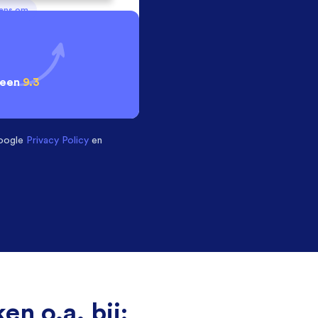
vens om
 een
9.3
oogle
Privacy Policy
en
en o.a. bij: