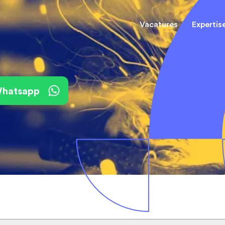
Vacatures
Expertis
Mechani
(Field) Service Engineers
(Field) Service Engineers
 Whatsapp
Software & Electrical
Software & Electrical
Monteur
Engineers
Engineers
Dienst
Installa
Monteurs binnendienst
Monteurs binnendienst
Operato
Technisch-Commercieel
De best