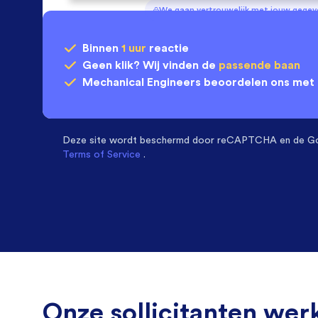
We gaan vertrouwelijk met jouw gege
Binnen
1 uur
reactie
Geen klik? Wij vinden de
passende baan
Mechanical Engineers
beoordelen ons met
Deze site wordt beschermd door
reCAPTCHA en de G
Terms of Service
.
Onze sollicitanten werk