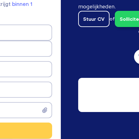
krijgt
binnen 1
mogelijkheden.
Stuur CV
of
Sollici