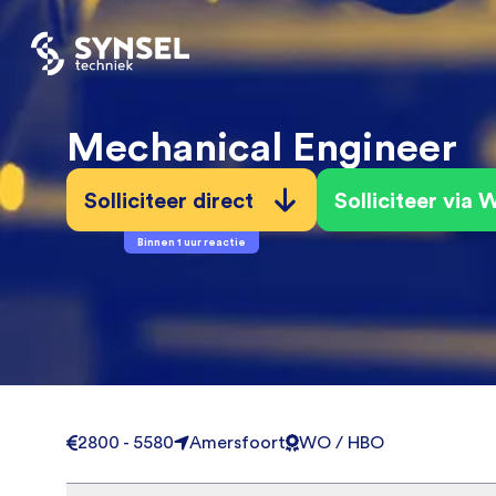
Mechanical Engineer
Solliciteer direct
Solliciteer via
Binnen 1 uur reactie
2800 - 5580
Amersfoort
WO / HBO