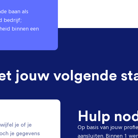
nde baan als
 bedrijf;
gheid binnen een
et jouw volgende st
Hulp no
ijfel je of je
Op basis van jouw profie
toch je gegevens
aansluiten. Binnen 1 w