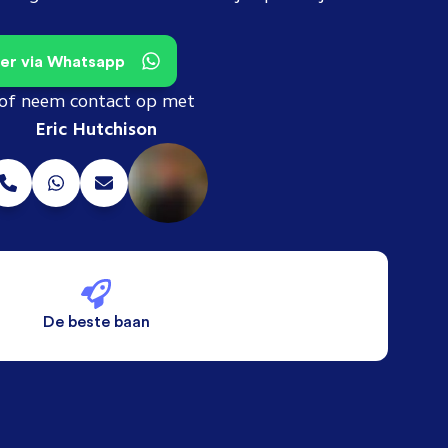
teer via Whatsapp
of neem contact op met
Eric Hutchison
De beste baan
De beste voorwaarden
Alleen vaste banen