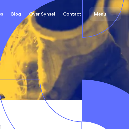
es
Blog
Over Synsel
Contact
Menu
cal Engineers
Mechanical Engineers
s Technische
Monteurs Technische
Dienst
tietechniek
rs
e