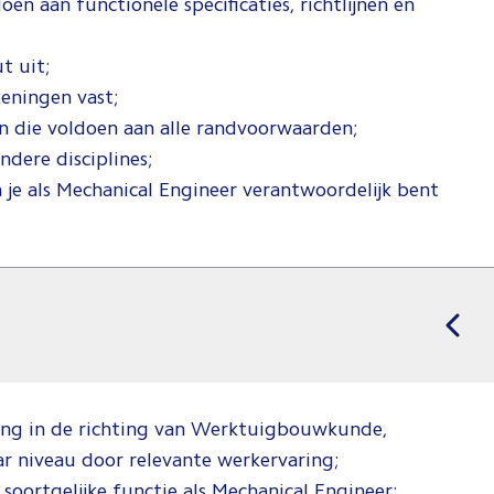
en aan functionele specificaties, richtlijnen en
t uit;
keningen vast;
n die voldoen aan alle randvoorwaarden;
dere disciplines;
rin je als Mechanical Engineer verantwoordelijk bent
ng in de richting van Werktuigbouwkunde,
ar niveau door relevante werkervaring;
soortgelijke functie als Mechanical Engineer;