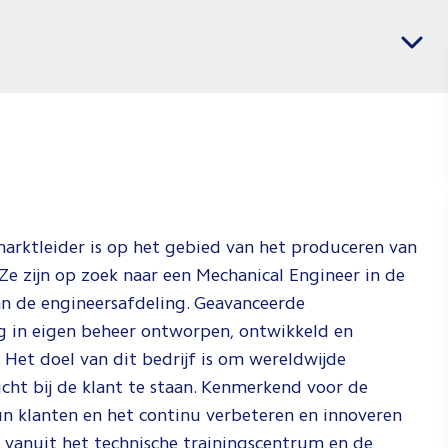
banen
Vacatures per regio
voor
Mechani
Enginee
Jij weet wat j
en wij weten
je dat kan do
Check de vid
ldmarktleider is op het gebied van het produceren van
om te zien ho
Ze zijn op zoek naar een Mechanical Engineer in de
dat doen!
n de engineersafdeling. Geavanceerde
g in eigen beheer ontworpen, ontwikkeld en
Spee
. Het doel van dit bedrijf is om wereldwijde
icht bij de klant te staan. Kenmerkend voor de
hun klanten en het continu verbeteren en innoveren
 vanuit het technische trainingscentrum en de