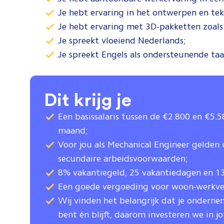
Je hebt ervaring in het ontwerpen en te
Je hebt ervaring met 3D-pakketten zoal
Je spreekt vloeiend Nederlands;
Je spreekt Engels als ondersteunende taa
Dit krijg je
Een basissalaris tussen de €2.800 en €5.
maand;
Voor jou als Mechanical Engineer gelden
secundaire arbeidsvoorwaarden;
8% vakantiegeld, 25 vakantiedagen en 1
Een goede vergoeding voor woon-werkve
Wij vinden het belangrijk dat je onderne
bent én blijft, daarom investeren we in j