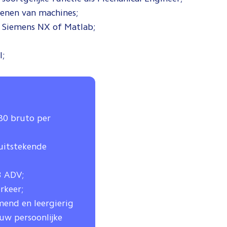
kenen van machines;
s Siemens NX of Matlab;
l;
580 bruto per
 uitstekende
3 ADV;
rkeer;
mend en leergierig
ouw persoonlijke