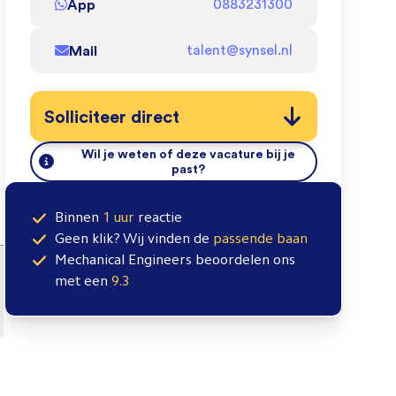
App
0883231300
Mail
talent@synsel.nl
Solliciteer direct
Wil je weten of deze vacature bij je
past?
Binnen
1 uur
reactie
Geen klik? Wij vinden de
passende baan
Mechanical Engineers
beoordelen ons
met een
9.3