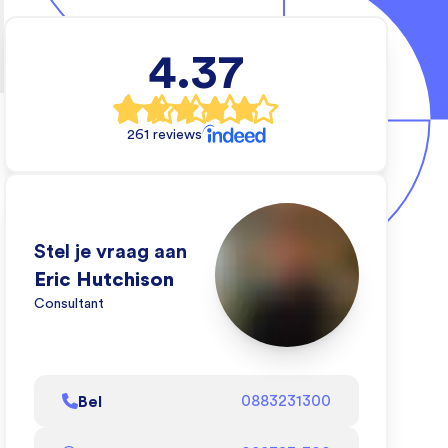
4.37
cal
rs
261 reviews
e wil
 waar
en.
eo
Stel je vraag aan
e wij
Eric Hutchison
Consultant
l af
Bel
0883231300