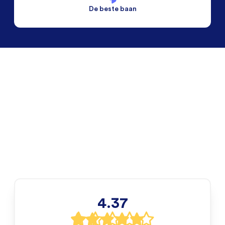
De beste baan
De beste voorwaarden
Alleen vaste banen
4.37