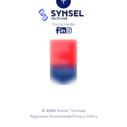
Opdrachtgevers
VAPRO
Mechanical Engineers
Contact opnemen
Mechatronica
Software & Electrical Engineers
Industriële Automatisering
Monteurs Technische Dienst
Social media
Technische Bedrijfskunde
Monteurs binnendienst
Chemische technologie
Projectleiders
Voedingsmiddelentechnologie
Sales Engineers
Veiligheidskunde
Koelmonteurs
Installatietechniek
2026
©
Synsel Techniek
Algemene Voorwaarden
Privacy Policy