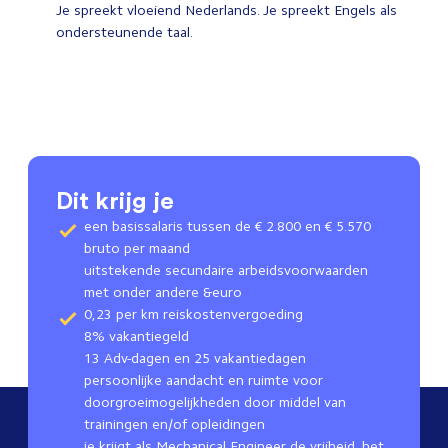
Je spreekt vloeiend Nederlands. Je spreekt Engels als
ondersteunende taal.
Dit krijg je
een basissalaris tussen de € 2.800 en € 5.570
bruto per maand
uitstekende secundaire arbeidsvoorwaarden
met onder andere &euro
0,23 per km reiskostenvergoeding
8% vakantiegeld
13 Adv-dagen en 25 vakantiedagen
persoonlijke aandacht en ruimte voor
doorgroeimogelijkheden door middel van
trainingen en/of opleidingen
je krijgt als Mechanical Engineer de vrijheid, het