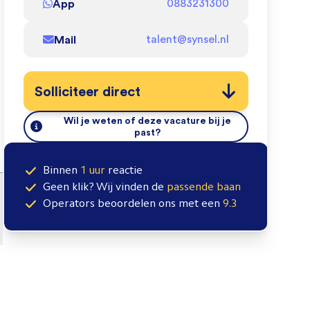
App
0883231300
Mail
talent@synsel.nl
Solliciteer direct
Wil je weten of deze vacature bij je
past?
Binnen
1 uur
reactie
Geen klik? Wij vinden de
passende baan
Operators
beoordelen ons met een
9.3