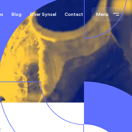
es
Blog
Over Synsel
Contact
Menu
cal Engineers
Mechanical Engineers
s Technische
Monteurs Technische
Dienst
tietechniek
rs
e