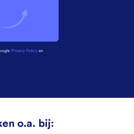
oogle
Privacy Policy
en
en o.a. bij: