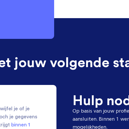
et jouw volgende st
Hulp no
ijfel je of je
Op basis van jouw profie
toch je gegevens
aansluiten. Binnen 1 w
krijgt
binnen 1
mogelijkheden.