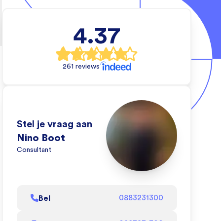
4.37
rs
e
261 reviews
ten
an
de
Stel je vraag aan
dat
Nino Boot
Consultant
l
Bel
0883231300