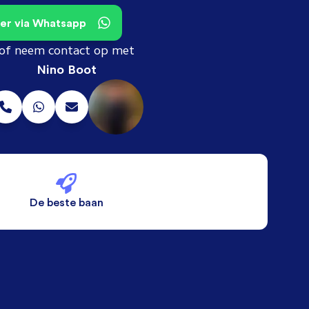
teer via Whatsapp
of neem contact op met
Nino Boot
De beste baan
De beste voorwaarden
Alleen vaste banen