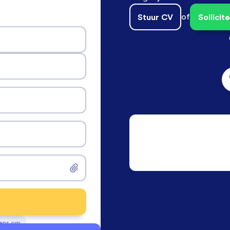
Stuur CV
of
Sollici
vens om