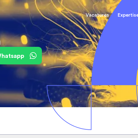
Vacatures
Expertis
a
Mechani
(Field) Service Engineers
(Field) Service Engineers
 Whatsapp
Software & Electrical
Software & Electrical
Monteur
Engineers
Engineers
Dienst
Installa
Monteurs binnendienst
Monteurs binnendienst
Operato
Technisch-Commercieel
De best