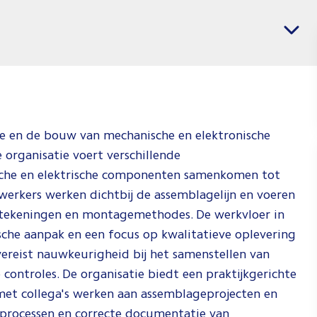
banen
Vacatures per regio
voor
Operato
Jij weet wat j
wil en wij we
waar je dat k
ge en de bouw van mechanische en elektronische
doen. Check 
organisatie voert verschillende
video om te
ische en elektrische componenten samenkomen tot
zien hoe wij 
erkers werken dichtbij de assemblagelijn en voeren
doen!
 tekeningen en montagemethodes. De werkvloer in
Spee
che aanpak en een focus op kwalitatieve oplevering
af
reist nauwkeurigheid bij het samenstellen van
controles. De organisatie biedt een praktijkgerichte
t collega's werken aan assemblageprojecten en
kprocessen en correcte documentatie van