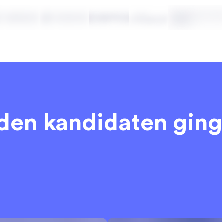
eden kandidaten
ging