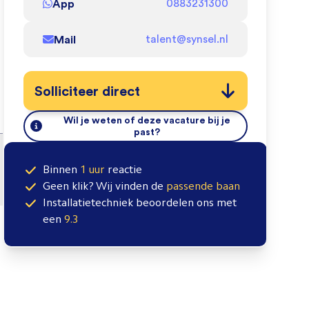
App
0883231300
Mail
talent@synsel.nl
Solliciteer direct
Wil je weten of deze vacature bij je
past?
Binnen
1 uur
reactie
Geen klik? Wij vinden de
passende baan
Installatietechniek
beoordelen ons met
een
9.3