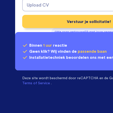
Upload CV
Verstuur je sollicitatie!
We gaan vertrouwelijk met jouw gege
Binnen
1 uur
reactie
Geen klik? Wij vinden de
passende baan
Installatietechniek
beoordelen ons met ee
Deze site wordt beschermd door
reCAPTCHA en de G
Terms of Service
.