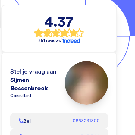
tietechniek
4.37
e wil en wij
 dat kan doen.
261 reviews
eo om te zien
oen!
l af
Stel je vraag aan
Sijmen
Bossenbroek
Consultant
Bel
0883231300