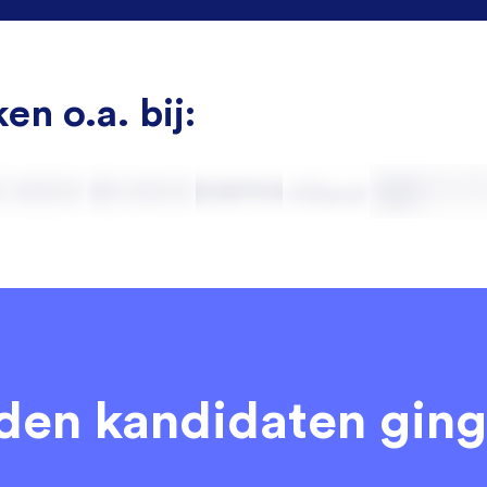
en o.a. bij:
eden kandidaten
ging