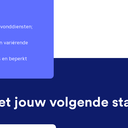
avonddiensten;
n variërende
s en beperkt
et jouw volgende st