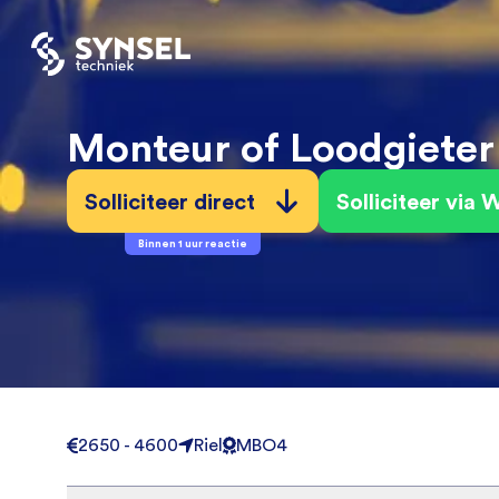
Monteur of Loodgieter
Solliciteer direct
Solliciteer via
Binnen 1 uur reactie
2650 - 4600
Riel
MBO4