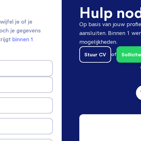
Hulp no
ijfel je of je
Op basis van jouw profie
toch je gegevens
aansluiten. Binnen 1 w
krijgt
binnen 1
mogelijkheden.
Stuur CV
of
Sollici