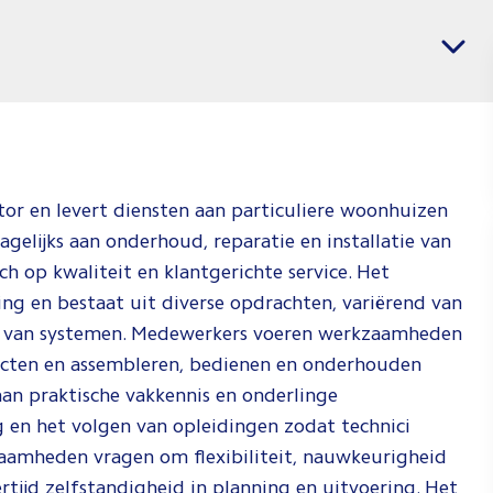
voor
Vacatures per regio
Installa
Jij weet wat j
weten waar je
Check de vid
hoe wij dat d
ector en levert diensten aan particuliere woonhuizen
agelijks aan onderhoud, reparatie en installatie van
Spee
ch op kwaliteit en klantgerichte service. Het
ng en bestaat uit diverse opdrachten, variërend van
n van systemen. Medewerkers voeren werkzaamheden
ojecten en assembleren, bedienen en onderhouden
aan praktische vakkennis en onderlinge
 en het volgen van opleidingen zodat technici
aamheden vragen om flexibiliteit, nauwkeurigheid
rtijd zelfstandigheid in planning en uitvoering. Het