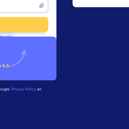
vens om
n
9.3
oogle
Privacy Policy
en