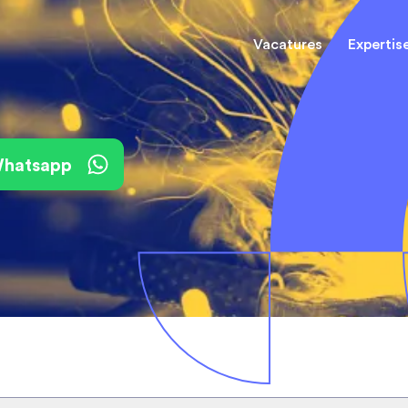
Vacatures
Expertis
Mechani
(Field) Service Engineers
(Field) Service Engineers
 Whatsapp
Software & Electrical
Software & Electrical
Monteur
Engineers
Engineers
Dienst
Installa
Monteurs binnendienst
Monteurs binnendienst
Operato
Technisch-Commercieel
De best