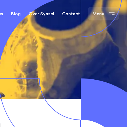
es
Blog
Over Synsel
Contact
Menu
cal Engineers
Mechanical Engineers
s Technische
Monteurs Technische
Dienst
tietechniek
rs
e banen