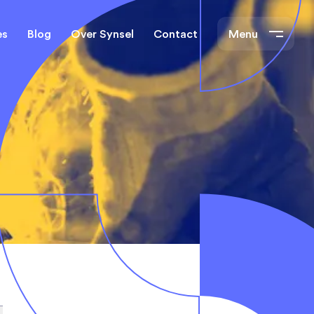
es
Blog
Over Synsel
Contact
Menu
cal Engineers
Mechanical Engineers
s Technische
Monteurs Technische
Dienst
tietechniek
rs
e