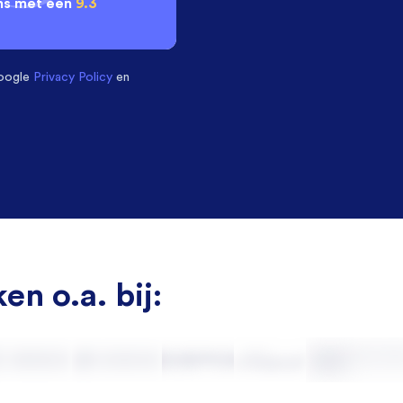
ns met een
9.3
oogle
Privacy Policy
en
en o.a. bij: