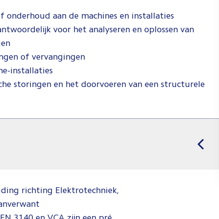
ef onderhoud aan de machines en installaties
antwoordelijk voor het analyseren en oplossen van
ngen
dingen of vervangingen
e-installaties
che storingen en het doorvoeren van een structurele
ding richting Elektrotechniek,
aanverwant
NEN 3140 en VCA zijn een pré