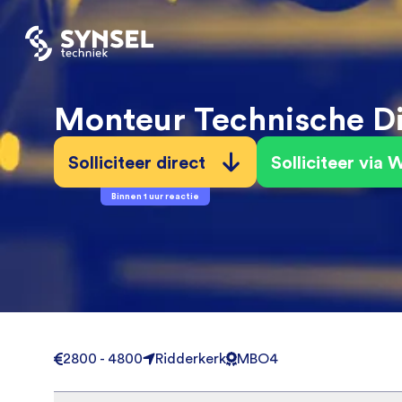
Monteur Technische D
Solliciteer direct
Solliciteer via
Binnen 1 uur reactie
2800 - 4800
Ridderkerk
MBO4