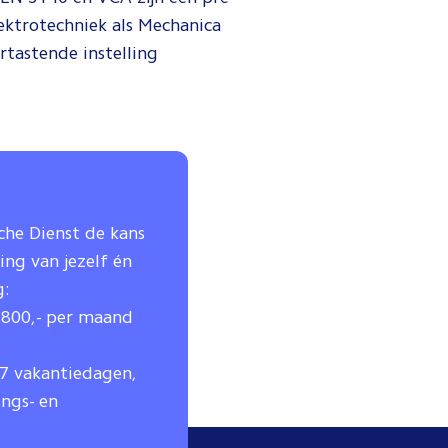
lektrotechniek als Mechanica
ortastende instelling
ische Dienst de kans
ing van jezelf én
g:
.800,- per maand
7 vakantiedagen,
ngs- en