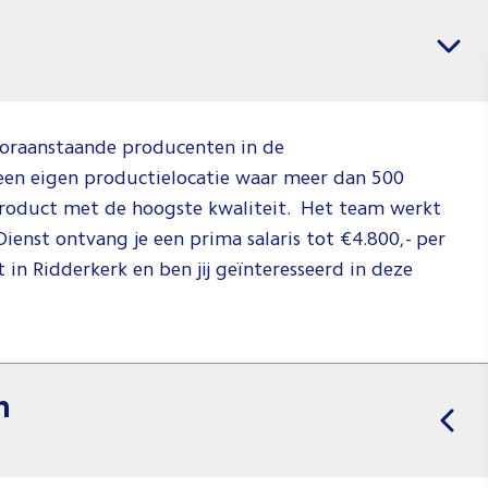
banen
Vacatures per regio
voor
Monteu
Technis
Dienst
vooraanstaande producenten in de
een eigen productielocatie waar meer dan 500
Jij weet wat j
roduct met de hoogste kwaliteit. Het team werkt
en wij weten
ienst ontvang je een prima salaris tot €4.800,- per
waar je dat k
 in Ridderkerk en ben jij geïnteresseerd in deze
doen. Check 
video om te 
hoe wij dat d
n
Spee