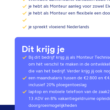
je hebt als Monteur aanleg voor zowel E
je hebt als Monteur een flexibele een do
je spreekt vloeiend Nederlands
Dit krijg je
Bij dit bedrijf krijg jij als Monteur Techn
om hét verschil te maken in de ontwikkel
die van het bedrijf. Verder krijg jij ook no
een maandsalaris tussen de €2.800 en €4
inclusief 20% ploegentoeslag
laptop en mobiele telefoon van de zaak2
13 ADV en 8% vakantiegeldruime opleidi
doorgroeimogelijkheden