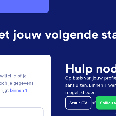
et jouw volgende st
Hulp no
ijfel je of je
Op basis van jouw profie
toch je gegevens
aansluiten. Binnen 1 w
krijgt
binnen 1
mogelijkheden.
Stuur CV
of
Sollici