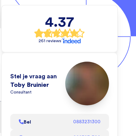
4.37
rs
che
261 reviews
e wil
an
Stel je vraag aan
de
Toby Bruinier
zien
Consultant
oen!
l af
Bel
0883231300