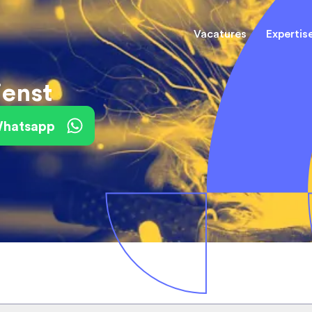
Vacatures
Expertis
ienst
Mechani
(Field) Service Engineers
(Field) Service Engineers
 Whatsapp
Software & Electrical
Software & Electrical
Monteur
Engineers
Engineers
Dienst
Installa
Monteurs binnendienst
Monteurs binnendienst
Operato
Technisch-Commercieel
De best