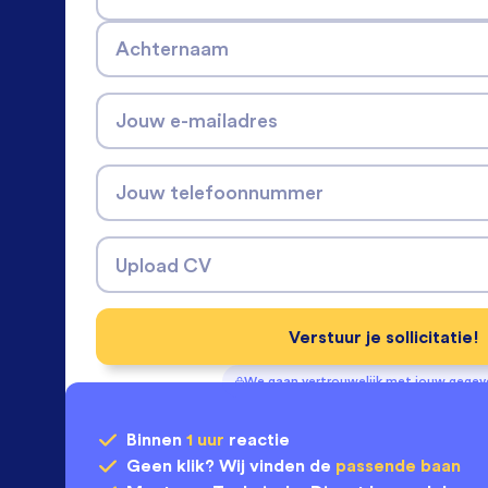
Achternaam
Jouw e-mailadres
Jouw telefoonnummer
Upload CV
Verstuur je sollicitatie!
We gaan vertrouwelijk met jouw gege
Binnen
1 uur
reactie
Geen klik? Wij vinden de
passende baan