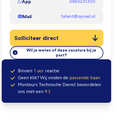
App
0883231300
Mail
talent@synsel.nl
Solliciteer direct
Wil je weten of deze vacature bij je
past?
Binnen
1 uur
reactie
Geen klik? Wij vinden de
passende baan
Monteurs Technische Dienst
beoordelen
ons met een
9.3