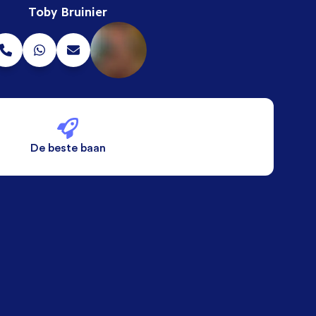
Toby Bruinier
De beste baan
De beste voorwaarden
Alleen vaste banen