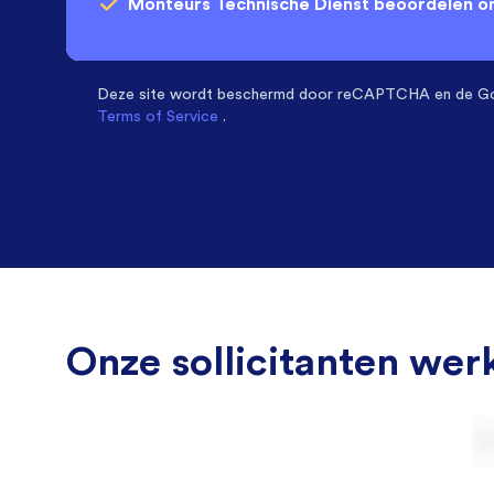
Monteurs Technische Dienst
beoordelen o
Deze site wordt beschermd door
reCAPTCHA en de G
Terms of Service
.
Onze sollicitanten werk