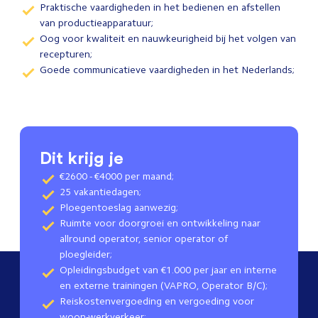
Praktische vaardigheden in het bedienen en afstellen
van productieapparatuur;
Oog voor kwaliteit en nauwkeurigheid bij het volgen van
recepturen;
Goede communicatieve vaardigheden in het Nederlands;
Dit krijg je
€2600 - €4000 per maand;
25 vakantiedagen;
Ploegentoeslag aanwezig;
Ruimte voor doorgroei en ontwikkeling naar
allround operator, senior operator of
ploegleider;
Opleidingsbudget van €1.000 per jaar en interne
en externe trainingen (VAPRO, Operator B/C);
Reiskostenvergoeding en vergoeding voor
woon-werkverkeer;