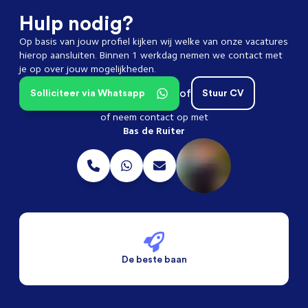
Hulp nodig?
Op basis van jouw profiel kijken wij welke van onze vacatures
hierop aansluiten. Binnen 1 werkdag nemen we contact met
je op over jouw mogelijkheden.
of
Solliciteer via Whatsapp
Stuur CV
of neem contact op met
Bas de Ruiter
De beste baan
De beste voorwaarden
Alleen vaste banen