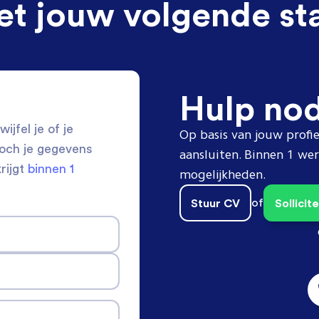
et jouw volgende st
Hulp no
ijfel je of je
Op basis van jouw profie
toch je gegevens
aansluiten. Binnen 1 w
krijgt
binnen 1
mogelijkheden.
Stuur CV
of
Sollici