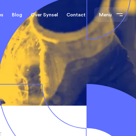
es
Blog
Over Synsel
Contact
Menu
cal Engineers
Mechanical Engineers
s Technische
Monteurs Technische
Dienst
tietechniek
rs
e banen