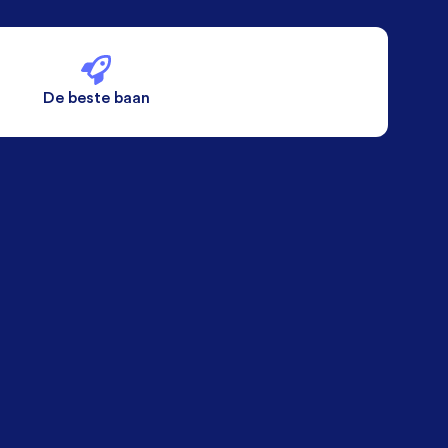
De beste baan
De beste voorwaarden
Alleen vaste banen