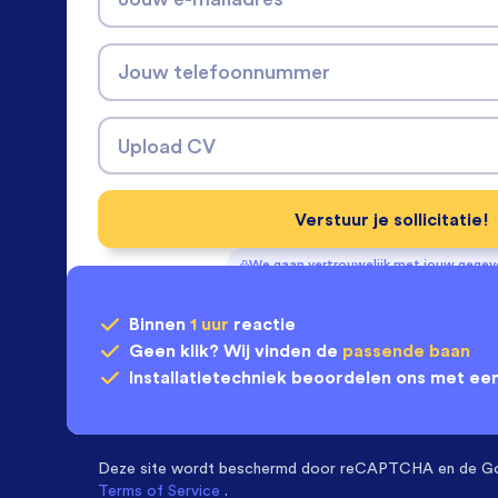
Jouw telefoonnummer
Upload CV
Verstuur je sollicitatie!
We gaan vertrouwelijk met jouw gege
Binnen
1 uur
reactie
Geen klik? Wij vinden de
passende baan
Installatietechniek
beoordelen ons met ee
Deze site wordt beschermd door
reCAPTCHA en de G
Terms of Service
.