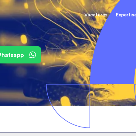
Vacatures
Expertis
Mechani
(Field) Service Engineers
(Field) Service Engineers
 Whatsapp
Software & Electrical
Software & Electrical
Monteur
Engineers
Engineers
Dienst
Installa
Monteurs binnendienst
Monteurs binnendienst
Operato
Technisch-Commercieel
De best