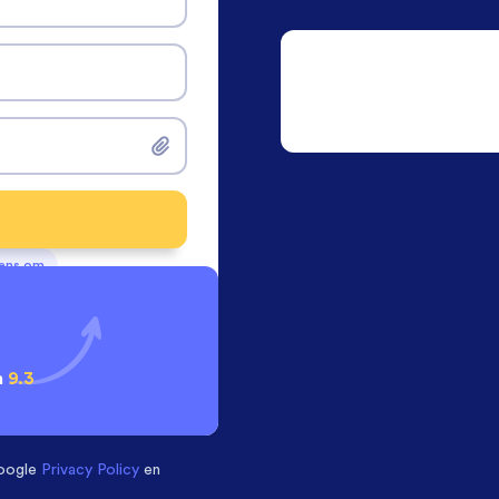
vens om
n
9.3
oogle
Privacy Policy
en