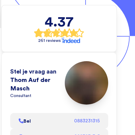
tietechniek
4.37
e wil en wij
 dat kan doen.
261 reviews
eo om te zien
oen!
l af
Stel je vraag aan
Thom Auf der
Masch
Consultant
Bel
0883231315