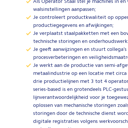
Als Operator Staal stel je machines in en
walsinstellingen aanpassen;
Je controleert productkwaliteit op opper
productiegegevens en afwijkingen;
Je verplaatst staalpakketten met een bo
technische storingen en onderhoudswer
Je geeft aanwijzingen en stuurt collega’s 
procesverbeteringen en veiligheidsmaatr
Je werkt aan de productie van semi-afgew
metaalindustrie op een locatie met circ
drie productielijnen met 3 tot 4 operator
series-based is en grotendeels PLC-gest
lijnverantwoordelijkheid voor je toegewez
oplossen van mechanische storingen zoals
storingen door de technische dienst wor
digitale registraties volgens werkvoorsch