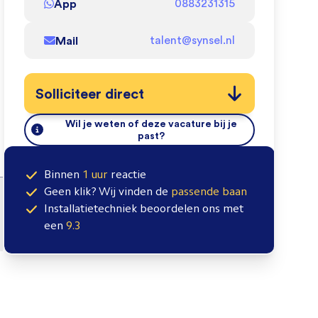
App
0883231315
Mail
talent@synsel.nl
Solliciteer direct
Wil je weten of deze vacature bij je
past?
Binnen
1 uur
reactie
Geen klik? Wij vinden de
passende baan
Installatietechniek
beoordelen ons met
een
9.3