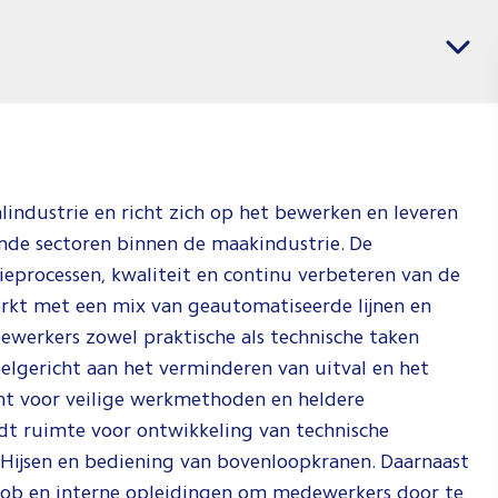
voor
Vacatures per regio
Installa
Jij weet wat j
weten waar je
Check de vid
hoe wij dat d
lindustrie en richt zich op het bewerken en leveren
ende sectoren binnen de maakindustrie. De
Spee
tieprocessen, kwaliteit en continu verbeteren van de
rkt met een mix van geautomatiseerde lijnen en
rkers zowel praktische als technische taken
elgericht aan het verminderen van uitval en het
ht voor veilige werkmethoden en heldere
t ruimte voor ontwikkeling van technische
g Hijsen en bediening van bovenloopkranen. Daarnaast
e-job en interne opleidingen om medewerkers door te