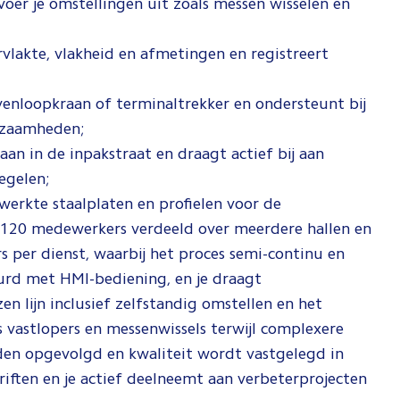
 voer je omstellingen uit zoals messen wisselen en
vlakte, vlakheid en afmetingen en registreert
venloopkraan of terminaltrekker en ondersteunt bij
kzaamheden;
aan in de inpakstraat en draagt actief bij aan
egelen;
erkte staalplaten en profielen voor de
a 120 medewerkers verdeeld over meerdere hallen en
s per dienst, waarbij het proces semi-continu en
uurd met HMI-bediening, en je draagt
en lijn inclusief zelfstandig omstellen en het
 vastlopers en messenwissels terwijl complexere
den opgevolgd en kwaliteit wordt vastgelegd in
riften en je actief deelneemt aan verbeterprojecten