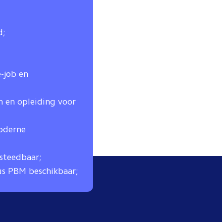
d;
e-job en
en en opleiding voor
moderne
esteedbaar;
us PBM beschikbaar;