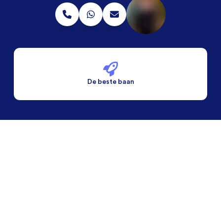
De beste baan
De beste voorwaarden
Alleen vaste banen