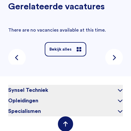
Gerelateerde vacatures
There are no vacancies available at this time.
Bekijk alles
Synsel Techniek
Opleidingen
Over ons
Onze kandidaten
Specialismen
Elektrotechniek
Werken bij
Werktuigbouwkunde
(Field) Service Engineers
Opdrachtgevers
VAPRO
Mechanical Engineers