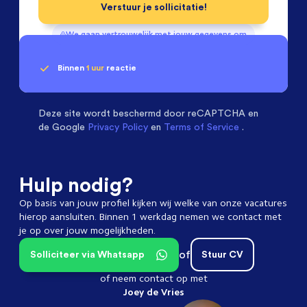
Verstuur je sollicitatie!
We gaan vertrouwelijk met jouw gegevens om
Binnen
1 uur
reactie
Geen klik? Wij vinden de
Operators
beoordelen ons met een
passende baan
9.3
Deze site wordt beschermd door
reCAPTCHA en
de Google
Privacy Policy
en
Terms of Service
.
Hulp nodig?
Op basis van jouw profiel kijken wij welke van onze vacatures
hierop aansluiten. Binnen 1 werkdag nemen we contact met
je op over jouw mogelijkheden.
of
Solliciteer via Whatsapp
Stuur CV
of neem contact op met
Joey de Vries