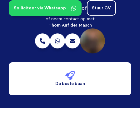
of
Solliciteer via Whatsapp
Stuur CV
of neem contact op met
Thom Auf der Masch
De beste baan
De beste voorwaarden
Alleen vaste banen