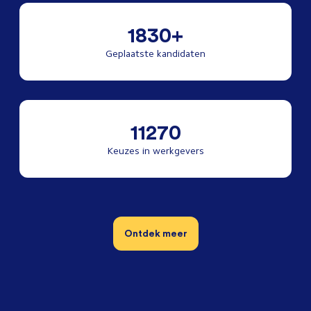
1830+
Geplaatste kandidaten
11270
Keuzes in werkgevers
Ontdek meer