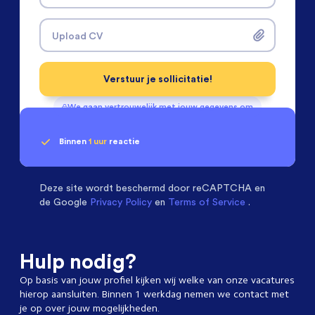
Upload CV
Verstuur je sollicitatie!
We gaan vertrouwelijk met jouw gegevens om
Binnen
1 uur
reactie
Geen klik? Wij vinden de
Machinebouwers
beoordelen ons met een
passende baan
9.3
Deze site wordt beschermd door
reCAPTCHA en
de Google
Privacy Policy
en
Terms of Service
.
Hulp nodig?
Op basis van jouw profiel kijken wij welke van onze vacatures
hierop aansluiten. Binnen 1 werkdag nemen we contact met
je op over jouw mogelijkheden.