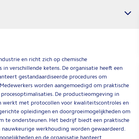
banen
Vacatures per regio
voor
Chemica
Enginee
Jij weet wat j
wil en wij
ndustrie en richt zich op chemische
weten waar j
 in verschillende ketens. De organisatie heeft een
dat kan doen.
 hanteert gestandaardiseerde procedures om
Check de vid
n. Medewerkers worden aangemoedigd om praktische
om te zien h
n procesoptimalisaties. De productieomgeving in
wij dat doen!
n werkt met protocollen voor kwaliteitscontroles en
Spee
r gerichte opleidingen en doorgroeimogelijkheden om
af
m te ondersteunen. Het bedrijf biedt een praktische
en nauwkeurige werkhouding worden gewaardeerd.
ogelijkheden en de organisatie hanteert