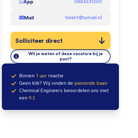
App
0883231300
Mail
talent@synsel.nl
Solliciteer direct
Wil je weten of deze vacature bij je
past?
Binnen
1 uur
reactie
Geen klik? Wij vinden de
passende baan
Chemical Engineers
beoordelen ons met
een
9.3