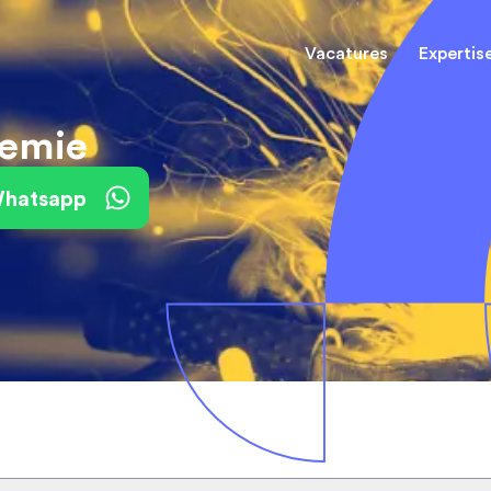
Vacatures
Expertis
hemie
Mechani
(Field) Service Engineers
(Field) Service Engineers
 Whatsapp
Software & Electrical
Software & Electrical
Monteur
Engineers
Engineers
Dienst
Installa
Monteurs binnendienst
Monteurs binnendienst
Operato
Technisch-Commercieel
De best