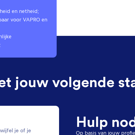
eid en netheid;
tbaar voor VAPRO en
lijke
;
et jouw volgende st
Hulp no
ijfel je of je
Op basis van jouw profie