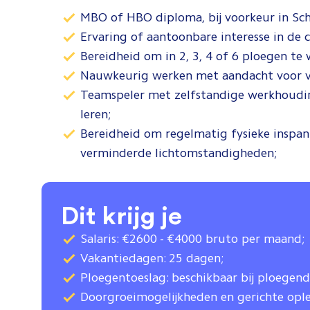
MBO of HBO diploma, bij voorkeur in Sche
Ervaring of aantoonbare interesse in de c
Bereidheid om in 2, 3, 4 of 6 ploegen te w
Nauwkeurig werken met aandacht voor vei
Teamspeler met zelfstandige werkhoudin
leren;
Bereidheid om regelmatig fysieke inspa
verminderde lichtomstandigheden;
Dit krijg je
Salaris: €2600 - €4000 bruto per maand;
Vakantiedagen: 25 dagen;
Ploegentoeslag: beschikbaar bij ploegend
Doorgroeimogelijkheden en gerichte ople