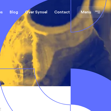
es
Blog
Over Synsel
Contact
Menu
cal Engineers
Mechanical Engineers
s Technische
Monteurs Technische
Dienst
tietechniek
rs
e