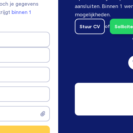
toch je gegevens
aansluiten. Binnen 1 w
krijgt
binnen 1
mogelijkheden.
Stuur CV
of
Sollici