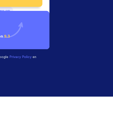
vens om
en
9.3
oogle
Privacy Policy
en