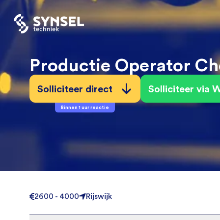
Productie Operator C
Solliciteer direct
Solliciteer via
Binnen 1 uur reactie
2600 - 4000
Rijswijk