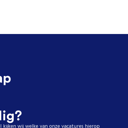
ap
dig?
l kijken wij welke van onze vacatures hierop