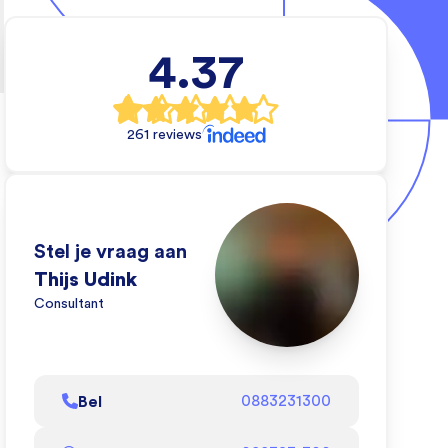
4.37
l
rs
261 reviews
e
e
Stel je vraag aan
eo
Thijs Udink
oe
Consultant
l
Bel
0883231300