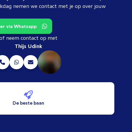
erkdag nemen we contact met je op over jouw
teer via Whatsapp
of neem contact op met
Thijs Udink
De beste baan
De beste voorwaarden
Alleen vaste banen