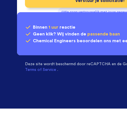
Verstuur je sollicitatie!
We gaan vertrouwelijk met jouw gege
Binnen
1 uur
reactie
Geen klik? Wij vinden de
passende baan
Chemical Engineers
beoordelen ons met e
Deze site wordt beschermd door
reCAPTCHA en de G
Terms of Service
.