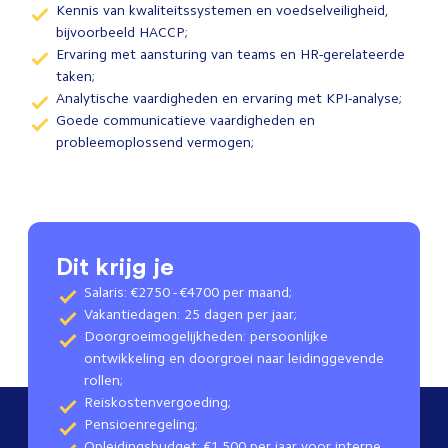
Kennis van kwaliteitssystemen en voedselveiligheid,
bijvoorbeeld HACCP;
Ervaring met aansturing van teams en HR-gerelateerde
taken;
Analytische vaardigheden en ervaring met KPI-analyse;
Goede communicatieve vaardigheden en
probleemoplossend vermogen;
Dit krijg je
Salaris: €2750 - €4700 per maand;
Vakantiedagen: 25 dagen per jaar;
Doorgroeimogelijkheden: persoonlijke
ontwikkeling en doorgroei naar leidinggevende
rollen;
Reiskostenvergoeding;
Pensioenregeling;
Opleidingsbudget: €1.500 per jaar voor interne