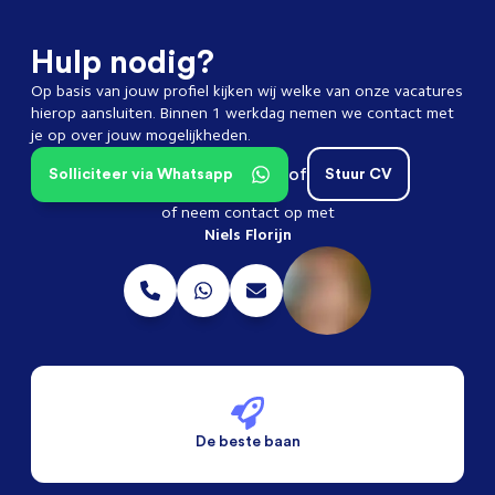
Hulp nodig?
Op basis van jouw profiel kijken wij welke van onze vacatures
hierop aansluiten. Binnen 1 werkdag nemen we contact met
je op over jouw mogelijkheden.
of
Solliciteer via Whatsapp
Stuur CV
of neem contact op met
Niels Florijn
De beste baan
De beste voorwaarden
Alleen vaste banen