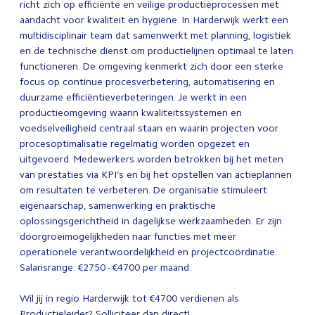
richt zich op efficiënte en veilige productieprocessen met
aandacht voor kwaliteit en hygiëne. In Harderwijk werkt een
multidisciplinair team dat samenwerkt met planning, logistiek
en de technische dienst om productielijnen optimaal te laten
functioneren. De omgeving kenmerkt zich door een sterke
focus op continue procesverbetering, automatisering en
duurzame efficiëntieverbeteringen. Je werkt in een
productieomgeving waarin kwaliteitssystemen en
voedselveiligheid centraal staan en waarin projecten voor
procesoptimalisatie regelmatig worden opgezet en
uitgevoerd. Medewerkers worden betrokken bij het meten
van prestaties via KPI’s en bij het opstellen van actieplannen
om resultaten te verbeteren. De organisatie stimuleert
eigenaarschap, samenwerking en praktische
oplossingsgerichtheid in dagelijkse werkzaamheden. Er zijn
doorgroeimogelijkheden naar functies met meer
operationele verantwoordelijkheid en projectcoördinatie.
Salarisrange: €2750 - €4700 per maand.
Wil jij in regio Harderwijk tot €4700 verdienen als
Productieleider? Solliciteer dan direct!