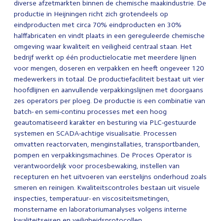
diverse afzetmarkten binnen de chemische maakindustrie. De
productie in Heijningen richt zich grotendeels op
eindproducten met circa 70% eindproducten en 30%
halffabricaten en vindt plaats in een gereguleerde chemische
omgeving waar kwaliteit en veiligheid centraal staan. Het
bedrijf werkt op één productielocatie met meerdere lijnen
voor mengen, doseren en verpakken en heeft ongeveer 120
medewerkers in totaal. De productiefaciliteit bestaat uit vier
hoofdlijnen en aanvullende verpakkingslijnen met doorgaans
zes operators per ploeg. De productie is een combinatie van
batch- en semi-continu processes met een hoog
geautomatiseerd karakter en besturing via PLC-gestuurde
systemen en SCADA-achtige visualisatie. Processen
omvatten reactorvaten, menginstallaties, transportbanden,
pompen en verpakkingsmachines. De Proces Operator is
verantwoordelijk voor procesbewaking, instellen van
recepturen en het uitvoeren van eerstelijns onderhoud zoals
smeren en reinigen. Kwaliteitscontroles bestaan uit visuele
inspecties, temperatuur- en viscositeitsmetingen,
monstername en laboratoriumanalyses volgens interne
kwaliteitseisen en veiligheidsprotocollen.