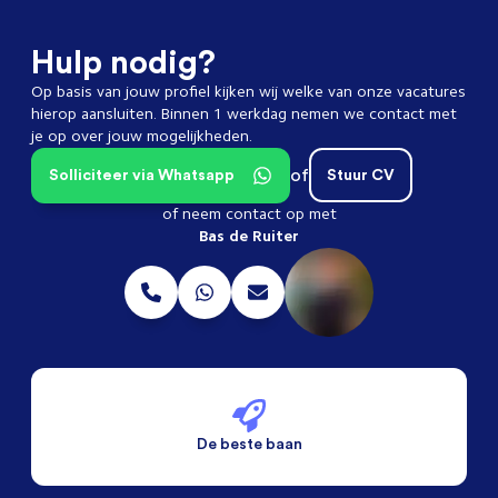
Hulp nodig?
Op basis van jouw profiel kijken wij welke van onze vacatures
hierop aansluiten. Binnen 1 werkdag nemen we contact met
je op over jouw mogelijkheden.
of
Solliciteer via Whatsapp
Stuur CV
of neem contact op met
Bas de Ruiter
De beste baan
De beste voorwaarden
Alleen vaste banen