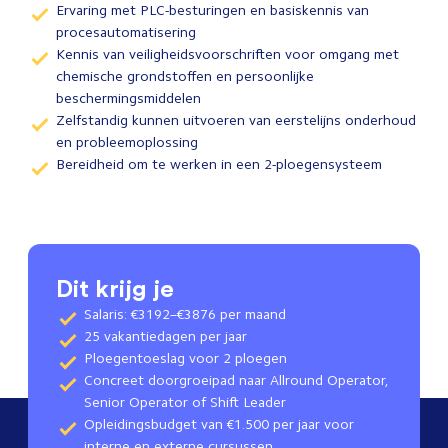
Ervaring met PLC-besturingen en basiskennis van
procesautomatisering
Kennis van veiligheidsvoorschriften voor omgang met
chemische grondstoffen en persoonlijke
beschermingsmiddelen
Zelfstandig kunnen uitvoeren van eerstelijns onderhoud
en probleemoplossing
Bereidheid om te werken in een 2-ploegensysteem
Dit krijg je
Salaris: €3192–€3876 per maand
25 vakantiedagen per jaar
Ploegentoeslag voor 2 ploegen
Concreet doorgroeipad naar Allround Operator,
Senior Operator of Shift Leader
Opleidingsbudget van €1.500 per jaar voor
interne en externe cursussen