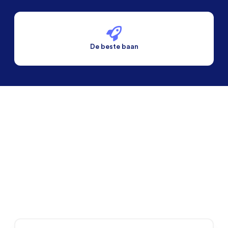
De beste baan
De beste voorwaarden
Alleen vaste banen