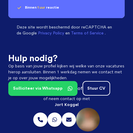
Binnen
1 uur
reactie
Geen klik? Wij vinden de
Mechanical Engineers
beoordelen ons met een
passende baan
9.3
Deze site wordt beschermd door
reCAPTCHA en
de Google
Privacy Policy
en
Terms of Service
.
Hulp nodig?
Op basis van jouw profiel kijken wij welke van onze vacatures
hierop aansluiten. Binnen 1 werkdag nemen we contact met
je op over jouw mogelijkheden.
of
Solliciteer via Whatsapp
Stuur CV
of neem contact op met
Jort Koggel