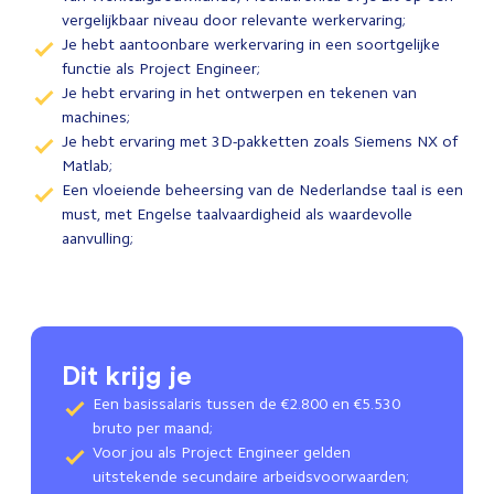
vergelijkbaar niveau door relevante werkervaring;
Je hebt aantoonbare werkervaring in een soortgelijke
functie als Project Engineer;
Je hebt ervaring in het ontwerpen en tekenen van
machines;
Je hebt ervaring met 3D-pakketten zoals Siemens NX of
Matlab;
Een vloeiende beheersing van de Nederlandse taal is een
must, met Engelse taalvaardigheid als waardevolle
aanvulling;
Dit krijg je
Een basissalaris tussen de €2.800 en €5.530
bruto per maand;
Voor jou als Project Engineer gelden
uitstekende secundaire arbeidsvoorwaarden;