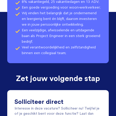
8% vakantiegeld, 25 vakantiedagen en 13 ADV;
Een goede vergoeding voor woon-werkverkeer;
Wij vinden het belangrijk dat je ondernemend
en leergierig bent én blijft, daarom investeren
we in jouw persoonlijke ontwikkeling;
Een veelzijdige, afwisselende en uitdagende
baan als Project Engineer in een sterk groeiend
bedrijf;
Veel verantwoordelijkheid en zelfstandigheid
binnen een collegiaal team;
Zet jouw volgende stap
Solliciteer direct
Interesse in deze vacature? Solliciteer nu! Twijfel je
of je geschikt bent voor deze functie? Laat dan