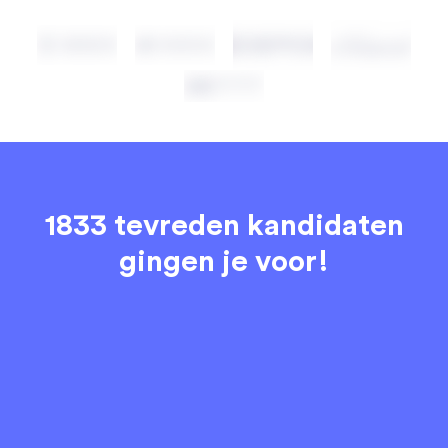
1833 tevreden kandidaten
gingen je voor!