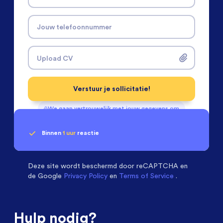
Jouw telefoonnummer
Upload CV
Verstuur je sollicitatie!
We gaan vertrouwelijk met jouw gegevens om
Binnen
1 uur
reactie
Geen klik? Wij vinden de
Installatietechniek
beoordelen ons met een
passende baan
9.3
Deze site wordt beschermd door
reCAPTCHA en
de Google
Privacy Policy
en
Terms of Service
.
Hulp nodig?