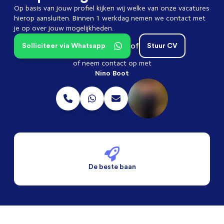
Op basis van jouw profiel kijken wij welke van onze vacatures
hierop aansluiten. Binnen 1 werkdag nemen we contact met
je op over jouw mogelijkheden.
of
Solliciteer via Whatsapp
Stuur CV
of neem contact op met
Nino Boot
De beste baan
De beste voorwaarden
Alleen vaste banen