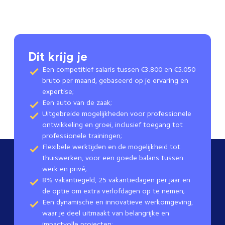
Dit krijg je
Een competitief salaris tussen €3.800 en €5.050
bruto per maand, gebaseerd op je ervaring en
expertise;
Een auto van de zaak;
Uitgebreide mogelijkheden voor professionele
ontwikkeling en groei, inclusief toegang tot
professionele trainingen;
Flexibele werktijden en de mogelijkheid tot
thuiswerken, voor een goede balans tussen
werk en privé;
8% vakantiegeld, 25 vakantiedagen per jaar en
de optie om extra verlofdagen op te nemen;
Een dynamische en innovatieve werkomgeving,
waar je deel uitmaakt van belangrijke en
impactvolle projecten;