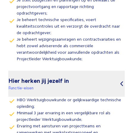
Je stelt budgetten en planningen op en bewaakt de
projectvoortgang en rapportage richting
opdrachtgevers;
Je beheert technische specificaties, voert
kwaliteitscontroles uit en verzorgt de overdracht naar
de opdrachtgever;
Je beheert wijzigingsaanvragen en contractvariaties en
hebt zowel adviserende als commerciële
verantwoordelijkheid voor aanvullende opdrachten als
Projectleider Werktuigbouwkunde;
Hier herken jij jezelf in
Functie-eisen
HBO Werktuigbouwkunde or gelijkwaardige technische
opleiding;
Minimaal 3 jaar ervaring in een vergelijkbare rol als
projectleider Werktuigbouwkunde;
Ervaring met aansturen van projectteams en
samenwerken met werkplaatspersoneel en