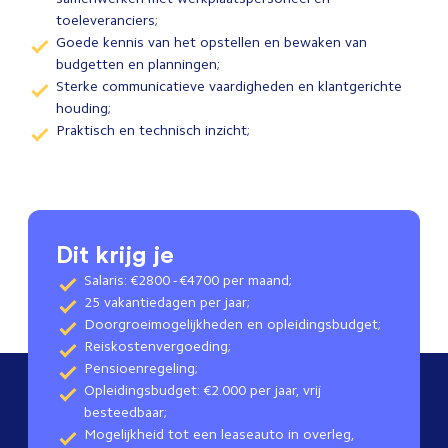
toeleveranciers;
Goede kennis van het opstellen en bewaken van
budgetten en planningen;
Sterke communicatieve vaardigheden en klantgerichte
houding;
Praktisch en technisch inzicht;
Dit krijg je
Salaris: €2800 - €4700 per maand;
25 vakantiedagen per jaar;
Doorgroeimogelijkheden en opleidingsbudget;
Reiskostenvergoeding;
Pensioenregeling;
Opleidingsbudget: €2.000 per jaar, vrij
besteedbaar;
Mogelijkheid tot een leaseauto in overleg,