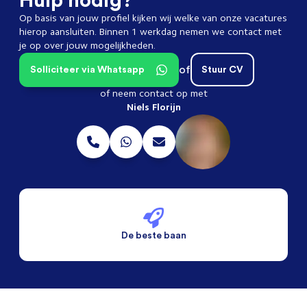
Op basis van jouw profiel kijken wij welke van onze vacatures
hierop aansluiten. Binnen 1 werkdag nemen we contact met
je op over jouw mogelijkheden.
of
Solliciteer via Whatsapp
Stuur CV
of neem contact op met
Niels Florijn
De beste baan
De beste voorwaarden
Alleen vaste banen