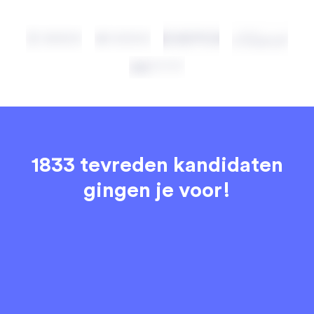
1833 tevreden kandidaten
gingen je voor!