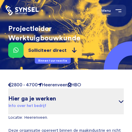
Menu
Projectleider
Werktuigbouwkunde
Solliciteer direct
Binnen 1 uur reactie
2800 - 4700
Heerenveen
HBO
Hier ga je werken
Info over het bedrijf
Locatie: Heerenveen.
Deze organisatie opereert binnen de maakindustrie en richt