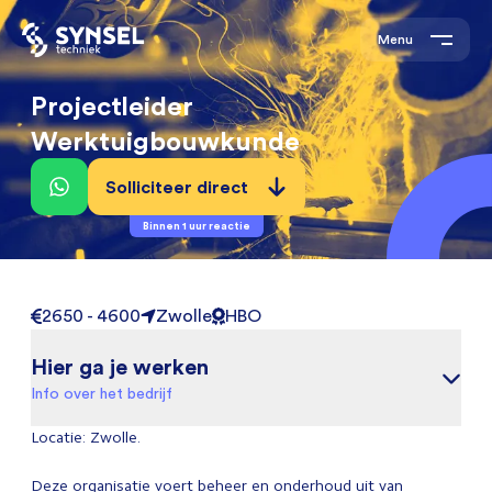
Menu
Projectleider
Werktuigbouwkunde
Solliciteer direct
Binnen 1 uur reactie
2650 - 4600
Zwolle
HBO
Hier ga je werken
Info over het bedrijf
Locatie: Zwolle.
Deze organisatie voert beheer en onderhoud uit van