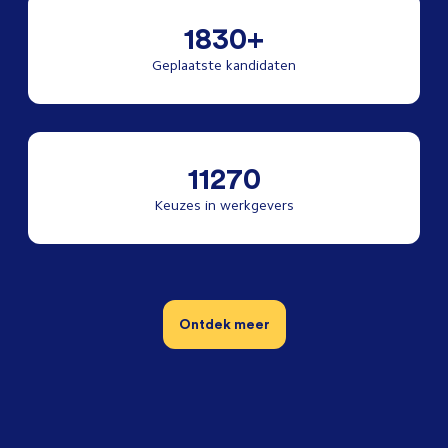
1830+
Geplaatste kandidaten
11270
Keuzes in werkgevers
Ontdek meer