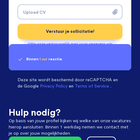
Upload CV
Verstuur je sollicitatie!
We gaan vertrouwelijk met jouw gegevens om
Binnen
1 uur
reactie
Geen klik? Wij vinden de
Installatietechniek
beoordelen ons met een
passende baan
9.3
Deze site wordt beschermd door
reCAPTCHA en
de Google
Privacy Policy
en
Terms of Service
.
Hulp nodig?
Op basis van jouw profiel kijken wij welke van onze vacatures
hierop aansluiten. Binnen 1 werkdag nemen we contact met
je op over jouw mogelijkheden.