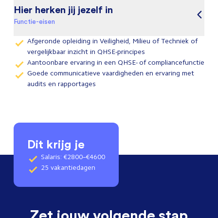
Hier herken jij jezelf in
Functie-eisen
Afgeronde opleiding in Veiligheid, Milieu of Techniek of
vergelijkbaar inzicht in QHSE-principes
Aantoonbare ervaring in een QHSE- of compliancefunctie
Goede communicatieve vaardigheden en ervaring met
audits en rapportages
Dit krijg je
Salaris: €2800–€4600
25 vakantiedagen
Zet jouw volgende stap