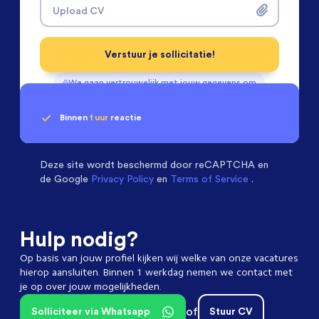
Upload CV
Verstuur je sollicitatie!
We gaan vertrouwelijk met jouw gegevens om
Binnen
1 uur
reactie
Geen klik? Wij vinden de
Installatietechniek
beoordelen ons met een
passende baan
9.3
Deze site wordt beschermd door
reCAPTCHA en
de Google
Privacy Policy
en
Terms of Service
.
Hulp nodig?
Op basis van jouw profiel kijken wij welke van onze vacatures
hierop aansluiten. Binnen 1 werkdag nemen we contact met
je op over jouw mogelijkheden.
of
Solliciteer via Whatsapp
Stuur CV