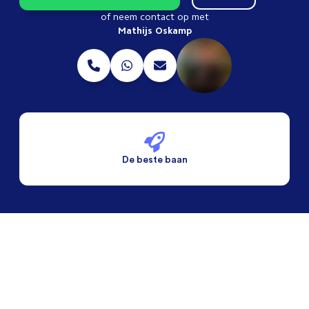
of neem contact op met
Mathijs Oskamp
De beste baan
De beste voorwaarden
Alleen vaste banen