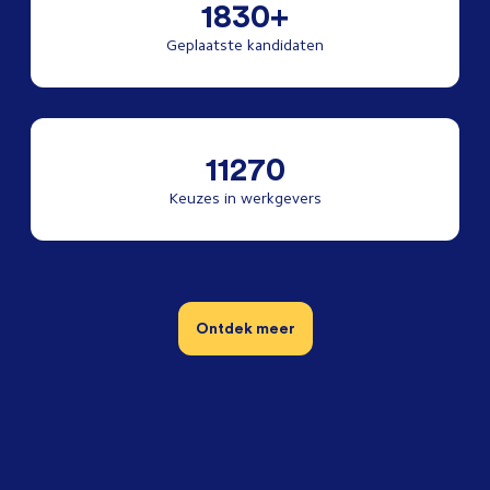
1830+
Geplaatste kandidaten
11270
Keuzes in werkgevers
Ontdek meer