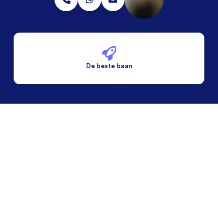
De beste baan
De beste voorwaarden
Alleen vaste banen