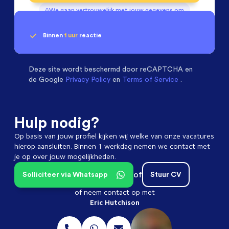
We gaan vertrouwelijk met jouw gegevens om
Binnen
1 uur
reactie
Geen klik? Wij vinden de
Mechanical Engineers
beoordelen ons met een
passende baan
9.3
Deze site wordt beschermd door
reCAPTCHA en
de Google
Privacy Policy
en
Terms of Service
.
Hulp nodig?
Op basis van jouw profiel kijken wij welke van onze vacatures
hierop aansluiten. Binnen 1 werkdag nemen we contact met
je op over jouw mogelijkheden.
of
Solliciteer via Whatsapp
Stuur CV
of neem contact op met
Eric Hutchison