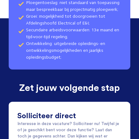
Ploegentoeslag: niet standaard van toepassing
maar bespreekbaar bij projectmatig ploegwerk;
Groei: mogelijkheid tot doorgroeien tot
Afdelingshoofd Electrical of E&I;
Secundaire arbeidsvoorwaarden: 13e maand en
tijd-voor-tijd regeling;
Ontwikkeling: uitgebreide opleidings- en
ontwikkelingsmogelijkheden en jaarlijks
opleidingsbudget;
Zet jouw volgende stap
Solliciteer direct
Interesse in deze vacature? Solliciteer nu! Twijfel je
of je geschikt bent voor deze functie? Laat dan
toch je gegevens achter. Dan kijken wij wat er