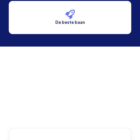
De beste baan
De beste voorwaarden
Alleen vaste banen