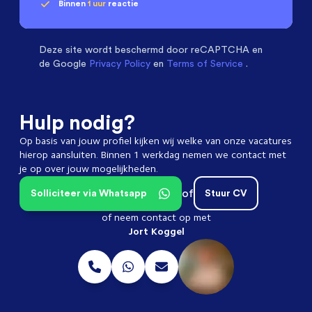
Binnen
1 uur
reactie
Geen klik? Wij vinden de
passende baan
Software & Electrical Engineers
beoordelen ons
met een
9.3
Deze site wordt beschermd door
reCAPTCHA en
de Google
Privacy Policy
en
Terms of Service
.
Hulp nodig?
Op basis van jouw profiel kijken wij welke van onze vacatures
hierop aansluiten. Binnen 1 werkdag nemen we contact met
je op over jouw mogelijkheden.
of
Solliciteer via Whatsapp
Stuur CV
of neem contact op met
Jort Koggel