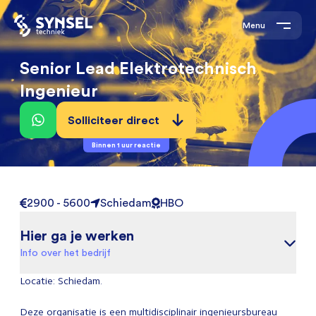
Menu
Senior Lead Elektrotechnisch
Ingenieur
Solliciteer direct
Binnen 1 uur reactie
2900 - 5600
Schiedam
HBO
Hier ga je werken
Info over het bedrijf
Locatie: Schiedam.
Deze organisatie is een multidisciplinair ingenieursbureau