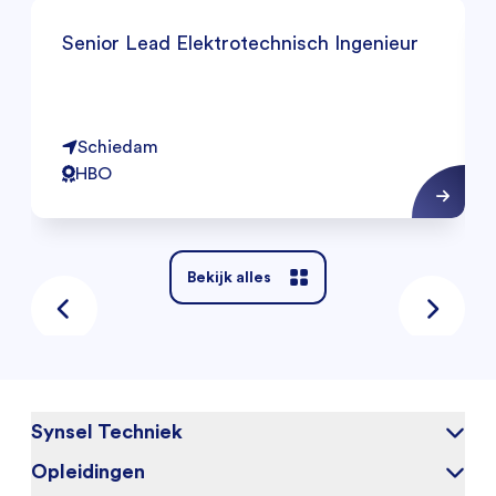
Senior Lead Elektrotechnisch Ingenieur
Schiedam
HBO
Bekijk alles
Synsel Techniek
Opleidingen
Over ons