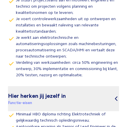
Je stuurt projectteams aan en motiveert engineers en
technici om projecten volgens planning en
kwaliteitsnormen op te leveren;
Je voert controlewerkzaamheden uit op ontwerpen en
installaties en bewaakt naleving van relevante
kwaliteitsstandaarden;
Je werkt aan elektrotechnische en
automatiseringsoplossingen zoals machinebesturingen,
procesautomatisering en SCADA/HMI en vertaalt deze
naar technische ontwerpen;
Verdeling van werkzaamheden: circa 50% engineering en
ontwerp, 30% implementatie en commissioning bij klant,
20% testen, nazorg en optimalisatie;
Hier herken jij jezelf in
Functie-eisen
Minimaal HBO diploma richting Elektrotechniek of
gelijkwaardig technisch opleidingsniveau;
Aantoonbare ervaring als Senior of Lead Engineer in de